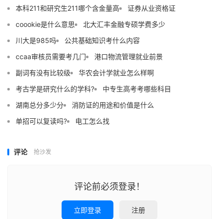
本科211和研究生211哪个含金量高
证券从业资格证
coookie是什么意思
北大汇丰金融专硕学费多少
川大是985吗
公共基础知识考什么内容
ccaa审核员需要考几门
港口物流管理就业前景
副词有没有比较级
华农会计学就业怎么样啊
考古学是研究什么的学科?
中专生高考考哪些科目
湖南总分多少分
消防证的用途和价值是什么
单招可以复读吗?
电工怎么找
评论
抢沙发
评论前必须登录！
立即登录
注册