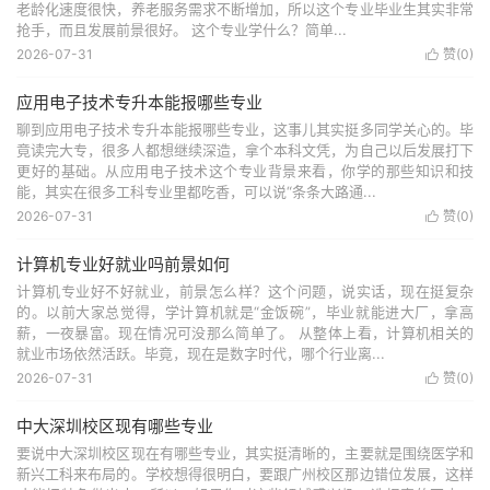
老龄化速度很快，养老服务需求不断增加，所以这个专业毕业生其实非常
抢手，而且发展前景很好。 这个专业学什么？简单...
2026-07-31
赞(
0
)

应用电子技术专升本能报哪些专业
聊到应用电子技术专升本能报哪些专业，这事儿其实挺多同学关心的。毕
竟读完大专，很多人都想继续深造，拿个本科文凭，为自己以后发展打下
更好的基础。从应用电子技术这个专业背景来看，你学的那些知识和技
能，其实在很多工科专业里都吃香，可以说“条条大路通...
2026-07-31
赞(
0
)

计算机专业好就业吗前景如何
计算机专业好不好就业，前景怎么样？这个问题，说实话，现在挺复杂
的。以前大家总觉得，学计算机就是“金饭碗”，毕业就能进大厂，拿高
薪，一夜暴富。现在情况可没那么简单了。 从整体上看，计算机相关的
就业市场依然活跃。毕竟，现在是数字时代，哪个行业离...
2026-07-31
赞(
0
)

中大深圳校区现有哪些专业
要说中大深圳校区现在有哪些专业，其实挺清晰的，主要就是围绕医学和
新兴工科来布局的。学校想得很明白，要跟广州校区那边错位发展，这样