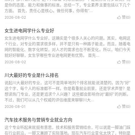
是你的态度、能力和做事的标准。总结一下，专业素养主要包括以下几个
方面。 首先，责任心是核心。做任何事，你得有“...
2026-08-02
赞(
0
)

女生进电网学什么专业好
女生进电网学什么专业好，这确实是个很多人关心的问题。其实，电网这
个行业，对专业的需求很多样，并不是只有一种路子能走。而且，随着电
网的智能化、数字化转型，对人才的需求也在不断变化。所以，咱们今天
就好好聊聊，女生学哪些专业进电网更有优势。 首先...
2026-08-02
赞(
0
)

川大最好的专业是什么排名
说起川大最好的专业，这可不是简单地列个排名就能说清楚的。因为“好”
这个字，每个人的标准都不一样。你是看重就业前景，还是学术声誉？是
想读热门专业，还是更追求个人兴趣？这些都会影响你对“最好”的判断。
不过，我们可以从几个权威的评估维度来聊聊川大...
2026-08-01
赞(
0
)

汽车技术服务与营销专业就业方向
这个专业听起来就挺有意思，技术和服务营销结合，可以说是一脚油门踩
在行业前沿，一脚又兼顾了实际落地。现在汽车行业变化太快了，特别是