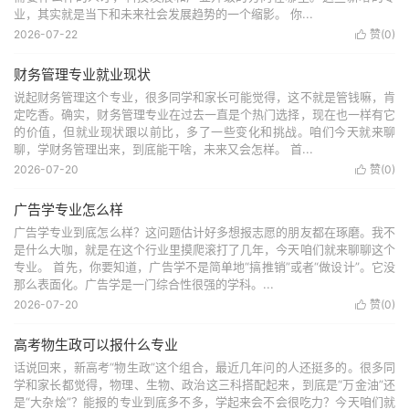
业，其实就是当下和未来社会发展趋势的一个缩影。 你...
2026-07-22
赞(
0
)

财务管理专业就业现状
说起财务管理这个专业，很多同学和家长可能觉得，这不就是管钱嘛，肯
定吃香。确实，财务管理专业在过去一直是个热门选择，现在也一样有它
的价值，但就业现状跟以前比，多了一些变化和挑战。咱们今天就来聊
聊，学财务管理出来，到底能干啥，未来又会怎样。 首...
2026-07-20
赞(
0
)

广告学专业怎么样
广告学专业到底怎么样？这问题估计好多想报志愿的朋友都在琢磨。我不
是什么大咖，就是在这个行业里摸爬滚打了几年，今天咱们就来聊聊这个
专业。 首先，你要知道，广告学不是简单地“搞推销”或者“做设计”。它没
那么表面化。广告学是一门综合性很强的学科。...
2026-07-20
赞(
0
)

高考物生政可以报什么专业
话说回来，新高考“物生政”这个组合，最近几年问的人还挺多的。很多同
学和家长都觉得，物理、生物、政治这三科搭配起来，到底是“万金油”还
是“大杂烩”？能报的专业到底多不多，学起来会不会很吃力？今天咱们就