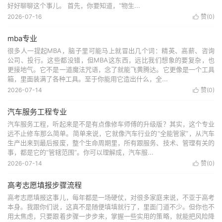
好好聊聊这个事儿。 首先，你要知道，“物生...
2026-07-16
赞(
0
)

mba专业
很多人一提起MBA，脑子里可能马上就冒出几个词：精英、高薪、咨询
公司、投行。这些都没错，但MBA这东西，远比我们想象的要复杂，也
更接地气。它不是一道魔法咒语，念了就能飞黄腾达。它更像是一个工具
箱，里面装满了各种工具。至于你能用它造出什么，全...
2026-07-14
赞(
0
)

汽车服务工程专业
汽车服务工程，听起来是不是有点像修车师傅的升级版？其实，这个专业
远不止修车那么简单。简单来说，它就像汽车行业的“全能管家”，从汽车
生产出来到最后报废，整个生命周期里，所有跟服务、技术、管理有关的
事，都是它的“管辖范围”。你可以理解成，汽车服...
2026-07-14
赞(
0
)

高考志愿填报步骤流程
高考志愿填报这事儿，每年都是一场硬仗，对很多家庭来说，不亚于高考
本身。我跟你们说，这真不是随便填填就行了，里面门道不少。但你也不
用太焦虑，只要跟着步骤一步步来，掌握一些实用的策略，就能把风险降