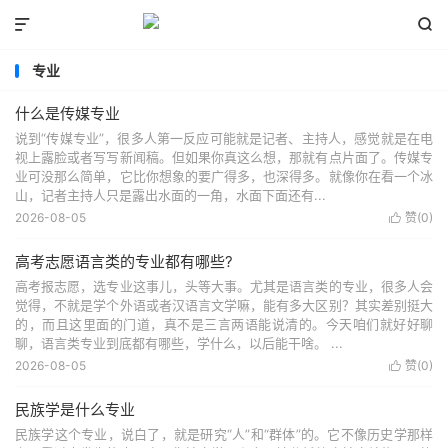


专业
什么是传媒专业
说到“传媒专业”，很多人第一反应可能就是记者、主持人，感觉就是在电
视上露脸或者写写新闻稿。但如果你真这么想，那就有点片面了。传媒专
业可没那么简单，它比你想象的要广得多，也深得多。就像你在看一个冰
山，记者主持人只是露出水面的一角，水面下面还有...
2026-08-05
赞(
0
)

高考志愿语言类的专业都有哪些?
高考报志愿，选专业这事儿，头等大事。尤其是语言类的专业，很多人会
觉得，不就是学个外语或者汉语言文学嘛，能有多大区别？其实差别挺大
的，而且这里面的门道，真不是三言两语能说清的。今天咱们就好好聊
聊，语言类专业到底都有哪些，学什么，以后能干啥。 ...
2026-08-05
赞(
0
)

民族学是什么专业
民族学这个专业，说白了，就是研究“人”和“群体”的。它不像历史学那样