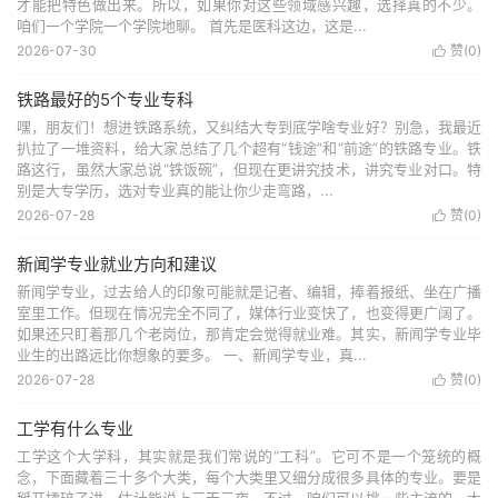
才能把特色做出来。所以，如果你对这些领域感兴趣，选择真的不少。
咱们一个学院一个学院地聊。 首先是医科这边，这是...
2026-07-30
赞(
0
)

铁路最好的5个专业专科
嘿，朋友们！想进铁路系统，又纠结大专到底学啥专业好？别急，我最近
扒拉了一堆资料，给大家总结了几个超有“钱途”和“前途”的铁路专业。铁
路这行，虽然大家总说“铁饭碗”，但现在更讲究技术，讲究专业对口。特
别是大专学历，选对专业真的能让你少走弯路，...
2026-07-28
赞(
0
)

新闻学专业就业方向和建议
新闻学专业，过去给人的印象可能就是记者、编辑，捧着报纸、坐在广播
室里工作。但现在情况完全不同了，媒体行业变快了，也变得更广阔了。
如果还只盯着那几个老岗位，那肯定会觉得就业难。其实，新闻学专业毕
业生的出路远比你想象的要多。 一、新闻学专业，真...
2026-07-28
赞(
0
)

工学有什么专业
工学这个大学科，其实就是我们常说的“工科”。它可不是一个笼统的概
念，下面藏着三十多个大类，每个大类里又细分成很多具体的专业。要是