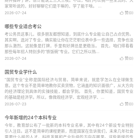
掰开揉碎了讲，估计能说上三天三夜。不过，咱们可以挑一些主流的、大
家常听说的，好好聊聊它们是干嘛的，学了能干啥。 ...
2026-07-24
赞(
0
)

哪些专业适合考公
考公务员这事儿，很多朋友都想知道，到底什么专业能让自己占点优势。
其实啊，选对了专业，确实能让你在茫茫职位表中多一些选择，竞争也没
那么激烈。这就像是打牌，手里有好牌总是更稳当。 首先，咱们得看看
那些每年招人特别多的“铁饭碗”专业。它们之所以热...
2026-07-24
赞(
0
)

国贸专业学什么
“国贸专业”全称是国际经济与贸易，简单来说，就是学怎么在全球做生
意。这个专业不是简单地教你买卖货物，它涵盖的知识面很广，从大方向
的经济理论到具体的实操技能，都会学到。 首先，你要知道，国贸专业
的基础是经济学。所以，像微观经济学、宏观经济学、...
2026-07-23
赞(
0
)

今年新增的24个本科专业
今年，教育部公布了一批新的本科专业名单，其中有24个新设专业特别
引人注目。这不是简单的课程更新，而是国家在告诉我们，未来几年社会
需要什么样的人才，科技发展和产业升级的方向在哪里。这些新增的专