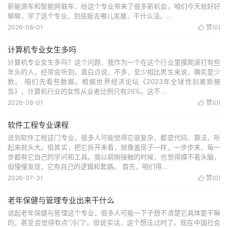
新能源车和智能网联车，给这个专业带来了很多新机会。咱们今天就好好
聊聊，学了这个专业，到底能去哪儿发展，干什么活。...
2026-08-01
赞(
0
)

计算机专业女生多吗
计算机专业女生多吗？这个问题，我作为一个在这个行业里摸爬滚打有些
年头的人，经常会听到。直白点说，不多，至少相比男生来说，确实是少
数。 咱们先看些数据。根据世界经济论坛《2023年全球性别差距报
告》，计算机行业的女性从业者比例只有26%。这不...
2026-08-01
赞(
0
)

软件工程专业课程
说到软件工程这门专业，很多人可能觉得它很复杂，都是代码、算法，听
起来就头大。但其实，把它拆开来看，就像盖房子一样，一步步来，每一
步都有它自己的学问和工具。我以前刚接触的时候，也觉得摸不着头脑，
但慢慢发现，它有自己的逻辑和套路。 首先，咱们得...
2026-07-31
赞(
0
)

老年保健与管理专业出来干什么
说起老年保健与管理这个专业，很多人可能一下子想不清楚它具体是干嘛
的，甚至会觉得有点“冷门”。但说实话，这个想法过时了。现在中国社会