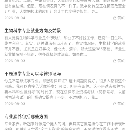
职业机会。以前，一说到会计，大家想到的就是埋头苦算、做账报税，感
觉有点枯燥。但是，现在情况真的不一样了。数字化转型正在彻底改变会
计行业，大数据技术的应用让会计工作变得更智能、更...
2026-08-04
赞(
0
)

生物科学专业就业方向及前景
有人觉得生物科学专业是个“天坑”，毕业了不好找工作，还说“一日生科，
终生科科”。其实，这种说法有点片面了。真实情况是，生物科学的就业
率并不低，尤其是在好学校，像北大、清华、浙大这些985高校，毕业生
就业情况挺不错的，很多选择继续深造。如果你...
2026-08-03
赞(
0
)

不是法学专业可以考律师证吗
你是不是非法学专业，却想考律师证？这个问题问得好，很多人都有这个
困惑。我可以直接告诉你答案：可以，但是有条件。这不是过去那种“只
要本科毕业就能考”的时代了，现在法律职业资格考试（简称法考，以前
叫司法考试）的门槛确实提高了不少。不过别担心，我...
2026-08-03
赞(
0
)

专业素养包括哪些方面
专业素养，听起来好像是个挺大的词，但其实它就是指你在工作中表现出
来的，那种让人觉得“这个人靠谱”的综合素质。不是说你穿得多正式，而