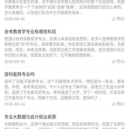
主要看过去发生的事，也不像社会学那么宏观地分析整个社会结构。民族
学更聚焦于一个个具体的“民族”或者“族群”，去搞清楚他们是怎么来的，
怎么发展的，以及他们生活中方方面面的具体...
2026-08-05
赞(
0
)

自考教育学专业有哪些科目
想通过自考读教育学专业，这事儿本身挺有意思的。很多人觉得教育学是
那种比较“软”的专业，但真要学起来，你会发现它其实很有系统性，也很
实用。而且，自考这条路，对那些已经工作或者有家庭，但又想提升自己
学历的人来说，简直是太友好了。它不像统招那样有...
2026-08-05
赞(
0
)

挂科能转专业吗
挂科了还能不能转专业，这个问题很多大学生，特别是大一新生，都会
想。毕竟，高考填志愿时，不少人对专业了解不深，或者为了先进入好学
校，选择了不太喜欢的专业。等你真进了大学，学了一段时间，才发现自
己不喜欢这个专业，想换个方向，这都很正常。那挂科了...
2026-08-04
赞(
0
)

专业大数据与会计就业前景
大数据和会计，这两个看似独立的领域，现在却紧密结合，创造了全新的