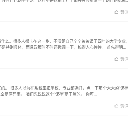
并且自己动手干活。这可不是以前工厂里那种只会重复一个动作的机械..
赞(

括什么。很多人都卡在这一步，不清楚自己辛辛苦苦读了四年的大学专业
是特别具体，而且政策时不时还微调一下，搞得人心惶惶。 首先得明...
赞(

玩的。 很多人以为在系统里把学校、专业都选好，点一下那个大大的“保存
全是两码事。 咱们先说说这个“保存”是干嘛的。 你可...
赞(
