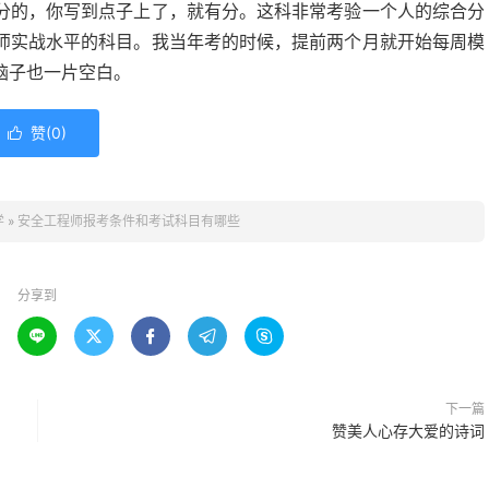
分的，你写到点子上了，就有分。这科非常考验一个人的综合分
师实战水平的科目。我当年考的时候，提前两个月就开始每周模
脑子也一片空白。
赞(
0
)

学
»
安全工程师报考条件和考试科目有哪些
分享到





下一篇
赞美人心存大爱的诗词