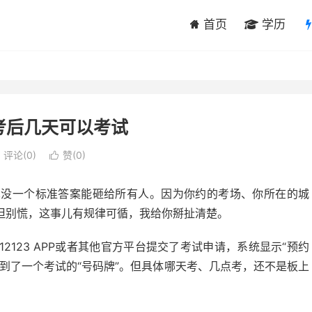
首页
学历
考后几天可以考试
评论(0)
赞(
0
)

真没一个标准答案能砸给所有人。因为你约的考场、你所在的城
但别慌，这事儿有规律可循，我给你掰扯清楚。
123 APP或者其他官方平台提交了考试申请，系统显示“预约
到了一个考试的“号码牌”。但具体哪天考、几点考，还不是板上