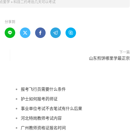
点爱学
»
科目二约考后几天可以考试
分享到





下一篇
山东煎饼哪里学最正宗
报考飞行员需要什么条件
护士如何报考药师证
事业单位考试不去笔试有什么后果
河北特岗教师考试内容
广州教师资格证报名时间