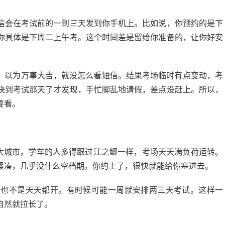
信会在考试前的一到三天发到你手机上。比如说，你预约的是下
你具体是下周二上午考。这个时间差是留给你准备的，让你好安
了，以为万事大吉，就没怎么看短信。结果考场临时有点变动，考
快到考试那天了才发现，手忙脚乱地请假，差点没赶上。所以，
要看。
种大城市，学车的人多得跟过江之鲫一样，考场天天满负荷运转。
紧凑，几乎没什么空档期。你约上了，很快就能给你塞进去。
场也不是天天都开。有时候可能一周就安排两三天考试。这样一
自然就拉长了。