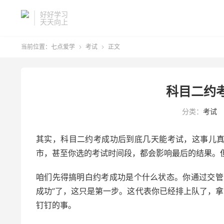
好好学习
天天向上
当前位置：
七点爱学
考试
正文


科目二约
分类：
考试
其实，科目二约考成功后到底几天能考试，这事儿
市，甚至你选的考试时间段，都会影响最后的结果。
咱们先得搞明白约考成功是个什么状态。你通过交管12
成功”了，这只是第一步。这代表你已经排上队了，拿
钉钉的事。