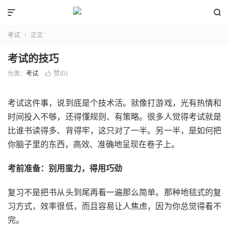


考试
正文

考试的技巧
分类：
考试
赞(
0
)

考试这件事，说到底是个技术活。就像打游戏，光有热情和
时间投入不够，还得懂规则、有策略。很多人觉得考试就是
比谁书读得多、背得牢，这只对了一半。另一半，是如何把
你脑子里的东西，高效、准确地呈现在卷子上。
考前准备：别用蛮力，得用巧劲
复习不是把书从头到尾再看一遍那么简单。那种地毯式的复
习方式，效率很低，而且容易让人焦虑，因为你总觉得看不
完。