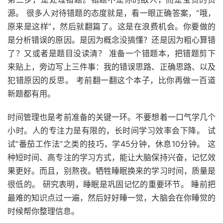
源。 很多人对待错题的态度就是，看一眼正确答案，“哦，
原来是这样”，然后就翻篇了。这是在浪费机会。你要做的
是分析错误的原因。是因为概念没搞懂？还是因为粗心算错
了？又或者是题目没读清？ 准备一个错题本，把错题剪下
来贴上，旁边写上三件事：我的错误思路、正确思路、以及
犯错原因的反思。 考前翻一翻这个本子，比你再做一百道
新题都有用。
时间管理也是考前准备的关键一环。不要想着一口气学几个
小时。人的专注力是有限的，长时间学习效率会下降。 试
试“番茄工作法”之类的技巧，学45分钟，休息10分钟。 这
种短时间、高专注的学习方式，能让大脑保持兴奋，记忆效
果更好。而且，别熬夜。牺牲睡眠换来的学习时间，质量是
很低的。 研究表明，睡眠是巩固记忆的重要环节。 睡前把
最难的知识点过一遍，然后好好睡一觉，大脑会在你睡觉的
时候帮你整理信息。