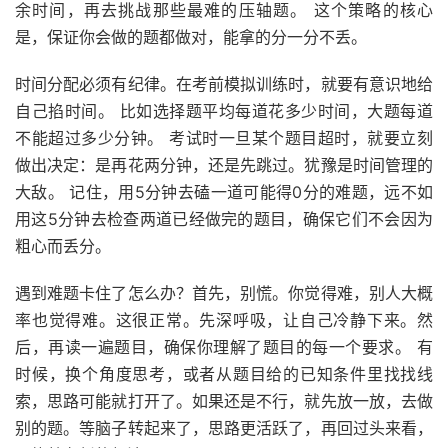
余时间，再去挑战那些最难的压轴题。 这个策略的核心
是，保证你会做的题都做对，能拿的分一分不丢。
时间分配必须有纪律。在考前模拟训练时，就要有意识地给
自己掐时间。 比如选择题平均每道花多少时间，大题每道
不能超过多少分钟。 考试时一旦某个题目超时，就要立刻
做出决定：是再花两分钟，还是先跳过。犹豫是时间管理的
大敌。 记住，用5分钟去磕一道可能得0分的难题，远不如
用这5分钟去检查两道已经做完的题目，确保它们不会因为
粗心而丢分。
遇到难题卡住了怎么办？首先，别慌。你觉得难，别人大概
率也觉得难。这很正常。先深呼吸，让自己冷静下来。然
后，再读一遍题目，确保你理解了题目的每一个要求。 有
时候，换个角度思考，或者从题目给的已知条件里找找线
索，思路可能就打开了。如果还是不行，就先放一放，去做
别的题。等脑子转起来了，思路更活跃了，再回过头来看，