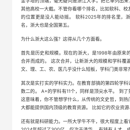
金字塔的顶端，毫无疑问是浙江大学。把它单列出来
其他高校一大截。不管你看哪个排名，比如软科、校
的位置更是没人能动摇。 软科2025年的排名里，
名，浙大也是全国第五。
为什么浙大这么强？这得从几个方面看。
首先是历史和规模。现在的浙大，是1998年由原
合并而成的。 这次合并，让新浙大的规模和学科覆
文、理、工、农、医几乎没什么短板，学科门类非常
其次是实打实的学科实力。在教育部搞的第四轮学科
数二的。 A+的学科有11个，同样是顶尖水平。 到
这意味着，你不管想学什么，从传统的文史哲，到热
大都能提供国内顶级的教育资源。 比如它的农业资
还有就是科研能力。一所大学牛不牛，很大程度上看
2024年超过了300亿，仅次于清华。 有钱有人才，