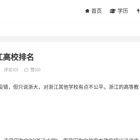
首页
学历
江高校排名
评论(0)
赞(
0
)

没错，但只说浙大，对浙江其他学校有点不公平。浙江的高等教
。