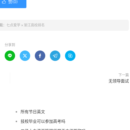
赞(
0
)

载：
七点爱学
»
渐江高校排名
分享到





下一篇
无领导面试
所有节日英文
技校毕业可以参加高考吗