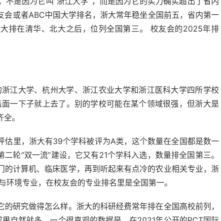
，不是因为它叫“浙江大学”，而是因为它的实力确实超出了省内
友会或者ABC中国大学排名，浙大常年稳坐全国前五，省内第一
浙大排在清华、北大之后，位列全国第三。 校友会的2025年排
来的浙江大学、杭州大学、浙江农业大学和浙江医科大学四所学校
盖面一下子就上去了。别的学校可能在某个领域很强，但浙大是
齐全。
评估里，浙大有39个学科被评为A类，这个数量在全国都是数一
了第二轮“双一流”建设，它又有21个学科入选，数量排全国第三。
门的计算机、临床医学，再到听起来有点冷的农业相关专业，浙
源与环境专业，在校友会的专业排名里是全国第一。
它的研究做得怎么样。浙大的科研经费常年排在全国高校前列，
成果自然就多。一个很直观的数据是，在2021年公开的PCT国际