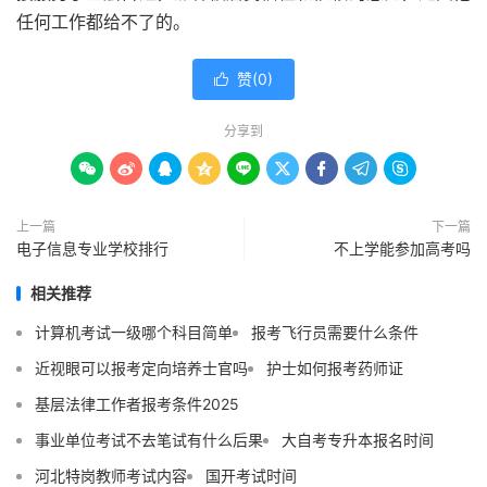
任何工作都给不了的。
赞(
0
)

分享到









上一篇
下一篇
电子信息专业学校排行
不上学能参加高考吗
相关推荐
计算机考试一级哪个科目简单
报考飞行员需要什么条件
近视眼可以报考定向培养士官吗
护士如何报考药师证
基层法律工作者报考条件2025
事业单位考试不去笔试有什么后果
大自考专升本报名时间
河北特岗教师考试内容
国开考试时间