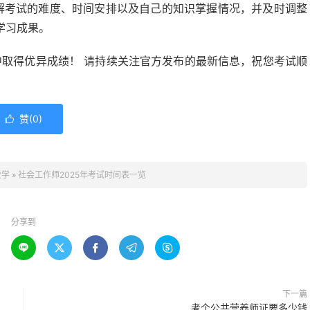
解考试的难度、时间安排以及自己的知识掌握情况，并及时调整
学习成果。
中取得优异成绩！ 请持续关注官方发布的最新信息，祝您考试顺
赞(
0
)

爱学
»
社会工作师2025年考试时间表一览
分享到





下一篇
考个公共营养师证要多少钱