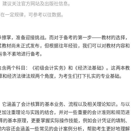
布，建议关注官方网站及出版社信息。
存在一定规律，可参考以往数据。
摩拳擦掌，准备迎接挑战。而对于备考的第一步——教材的选择，
考试教材尚未正式发布，但根据往年经验，我们可以对教材内容和
有条不紊地进行备考。
会包含两个科目：《初级会计实务》和《经济法基础》。这两本教
算和经济法律法规两个角度，为考生们打下扎实的专业基础。
，它涵盖了会计核算的基本业务、流程以及相关理论知识。与以
会更加注重理论与实践的结合，并对一些重要的会计准则和规范进
算的基本原理，更要掌握实际操作技能，例如会计凭证的填制、
材内容还会涵盖一些常见的会计案例分析，帮助考生更好地理解