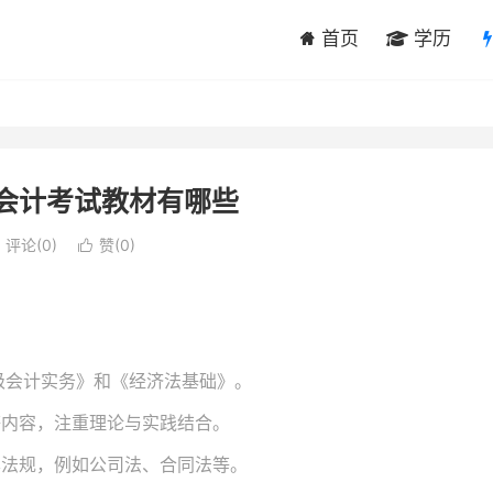
首页
学历
级会计考试教材有哪些
评论(0)
赞(
0
)

初级会计实务》和《经济法基础》。
等内容，注重理论与实践结合。
本法规，例如公司法、合同法等。