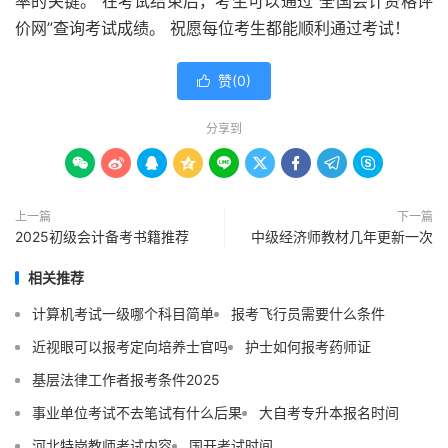
率的关键。 在考试结束后，考生可以通过“全国会计资格评
价网”查询考试成绩。 祝愿每位考生都能顺利通过考试！
赞(
0
)

分享到









上一篇
下一篇
2025初级会计备考书籍推荐
中级经济师教材几年更新一次
相关推荐
计算机考试一级哪个科目简单
报考飞行员需要什么条件
近视眼可以报考定向培养士官吗
护士如何报考药师证
基层法律工作者报考条件2025
事业单位考试不去笔试有什么后果
大自考专升本报名时间
河北特岗教师考试内容
国开考试时间