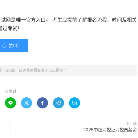
考试网是唯一官方入口。 考生应提前了解报名流程、时间及相关
通过考试！
赞(
0
)

学
»
2025一级建造师报名官网入口是哪个
分享到





下一篇
2025中级消控证消控员薪资