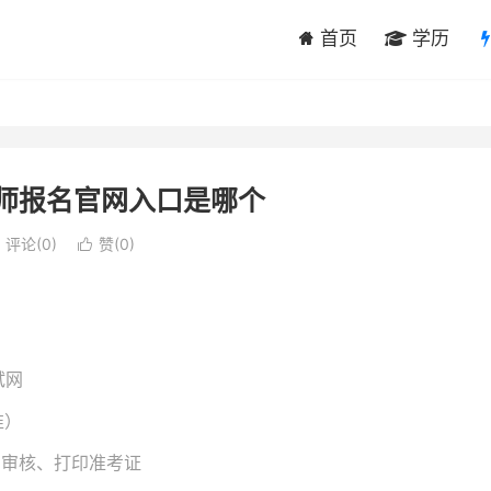
首页
学历
造师报名官网入口是哪个
评论(0)
赞(
0
)

试网
准）
、审核、打印准考证