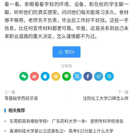
看一看。亲眼看看学校的环境、设备，和在校的学生聊一
聊，听听他们的真实感受。问问他们每天能练习多久，食材
够不够用，老师负不负责，毕业后工作好不好找。这些一手
信息，比任何宣传材料都更可靠。毕竟，这是关系到自己未
来职业道路的重大决定，怎么谨慎都不为过。
赞(
0
)

分享到









上一篇
下一篇
零基础学西班牙语
沈阳化工大学口碑怎么样
相关推荐
东莞职高有哪些学校
广东药科大学一本
昆明专科学校排名
香港科技大学是公立还是私立
高考622分能上什么大学