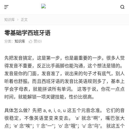


知识库
正文

零基础学西班牙语
分类：
知识库
赞(
0
)

先把发音搞定，这是第一步，也是最重要的一步。很多人觉
得发音不重要，反正比手画脚也能沟通，这个想法是错的。
发音是你的门面，发音准了，说出来的句子才有底气，别人
听着也舒服。而且西班牙语的发音比英语规则多了，基本上
学会字母表，就能拼读所有单词。 这等于说，你花一点点
时间，就能解锁一项关键技能，性价比很高。
具体怎么做？先把 a, e, i, o, u 这五个元音念准。 它们的音
很稳定，不像英语里变来变去。 ‘a’ 就念“啊”，嘴巴张大
点；‘e’ 念“唉”；‘i’ 念“一”；‘o’ 念“哦”；‘u’ 念“乌”。 就这五个