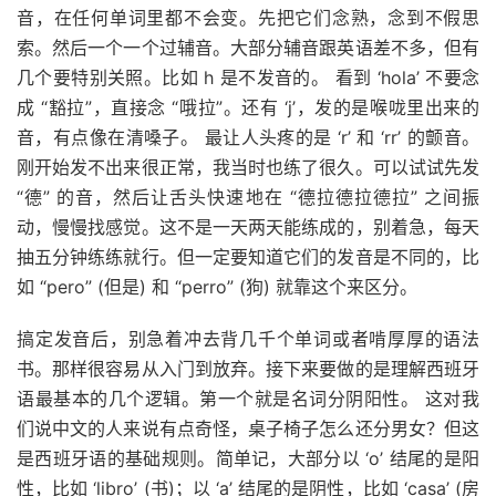
音，在任何单词里都不会变。先把它们念熟，念到不假思
索。然后一个一个过辅音。大部分辅音跟英语差不多，但有
几个要特别关照。比如 h 是不发音的。 看到 ‘hola’ 不要念
成 “豁拉”，直接念 “哦拉”。还有 ‘j’，发的是喉咙里出来的
音，有点像在清嗓子。 最让人头疼的是 ‘r’ 和 ‘rr’ 的颤音。
刚开始发不出来很正常，我当时也练了很久。可以试试先发
“德” 的音，然后让舌头快速地在 “德拉德拉德拉” 之间振
动，慢慢找感觉。这不是一天两天能练成的，别着急，每天
抽五分钟练练就行。但一定要知道它们的发音是不同的，比
如 “pero” (但是) 和 “perro” (狗) 就靠这个来区分。
搞定发音后，别急着冲去背几千个单词或者啃厚厚的语法
书。那样很容易从入门到放弃。接下来要做的是理解西班牙
语最基本的几个逻辑。第一个就是名词分阴阳性。 这对我
们说中文的人来说有点奇怪，桌子椅子怎么还分男女？但这
是西班牙语的基础规则。简单记，大部分以 ‘o’ 结尾的是阳
性，比如 ‘libro’ (书)；以 ‘a’ 结尾的是阴性，比如 ‘casa’ (房