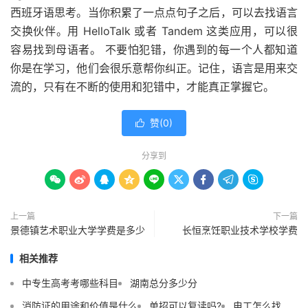
西班牙语思考。当你积累了一点点句子之后，可以去找语言
交换伙伴。用 HelloTalk 或者 Tandem 这类应用，可以很
容易找到母语者。 不要怕犯错，你遇到的每一个人都知道
你是在学习，他们会很乐意帮你纠正。记住，语言是用来交
流的，只有在不断的使用和犯错中，才能真正掌握它。
赞(
0
)

分享到









上一篇
下一篇
景德镇艺术职业大学学费是多少
长恒烹饪职业技术学校学费
相关推荐
中专生高考考哪些科目
湖南总分多少分
消防证的用途和价值是什么
单招可以复读吗?
电工怎么找