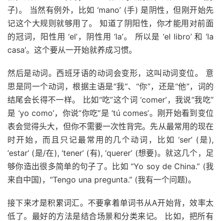
子)。 当然有例外，比如 ‘mano’ (手) 是阴性，但刚开始先
记这个大规则就够用了。 知道了阴阳性，你才能用对前面
的冠词，阳性用 ‘el’，阴性用 ‘la’。 所以是 ‘el libro’ 和 ‘la
casa’。这个要从一开始就养成习惯。
然后是动词。西班牙语的动词会变形，这叫动词变位。 意
思是同一个动词，根据主语是“我”、“你”，还是“他”，词的
结尾会长得不一样。 比如“吃”这个词 ‘comer’，我说“我吃”
是 ‘yo como’，你说“你吃”是 ‘tú comes’。刚开始看到变位
表会觉得头大，但你不需要一次性背完。先从最常用的现在
时开始，而且只记最常用的几个动词，比如 ‘ser’ (是),
‘estar’ (是/在), ‘tener’ (有), ‘querer’ (想要)。就这几个，足
够你造出很多简单的句子了。比如 “Yo soy de China.” (我
来自中国)，“Tengo una pregunta.” (我有一个问题)。
接下来才是积累词汇。不要拿着单词书从A开始背，效率太
低了。最好的方法是结合场景和分类来记。 比如，把所有