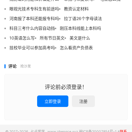
眼视光技术专科生有前途吗
教资认定材料
河南报了本科还能报专科吗
拉丁语26个字母读法
科目三考什么内容自动挡
刚压本科线能上本科吗
10英语怎么写
所有节日英文
美文是什么
技校毕业可以参加高考吗
怎么看资产负债表
评论
抢沙发
评论前必须登录！
立即登录
注册
© 2017-2026
七点爱学
www.zhengce.xyz
闽ICP备20007854号-1
#
联系