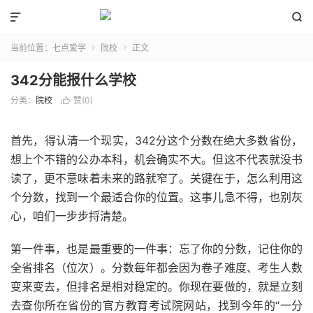


当前位置：
七点爱学
院校
正文


342分能报什么学校
分类：
院校
赞(
0
)

首先，得认清一个现实，342分这个分数在绝大多数省份，
想上个不错的公办本科，机会确实不大。但这不代表就没书
读了，更不意味着未来的路就窄了。关键在于，怎么利用这
个分数，找到一个最适合你的位置。这事儿急不得，也别灰
心，咱们一步步捋清楚。
第一件事，也是最重要的一件事：忘了你的分数，记住你的
全省排名（位次）。分数每年都会因为卷子难度、考生人数
变来变去，但排名是相对稳定的。你现在要做的，就是立刻
去查你所在省份的官方教育考试院网站，找到今年的“一分