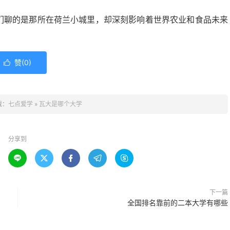
他们聊的是那所在荷兰小城里，却深刻影响着世界农业和食品未来
赞(
0
)

载：
七点爱学
»
瓦大是哪个大学
分享到





下一篇
全国排名靠前的二本大学有哪些