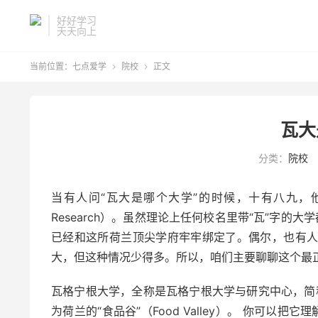
好好学习
天天向上
当前位置：
七点爱学
院校
正文


瓦大
分类：
院校
当有人问“瓦大是哪个大学”的时候，十有八九，他们指的是
Research）。虽然理论上任何校名里带“瓦”字的
已经和这所荷兰顶尖学府牢牢绑定了。偶尔，也有人会把西班牙
大，但这种情况少得多。所以，咱们主要聊聊这个最正
瓦格宁根大学，全称是瓦格宁根大学与研究中心，简
为荷兰的“食品谷”（Food Valley）。 你可以