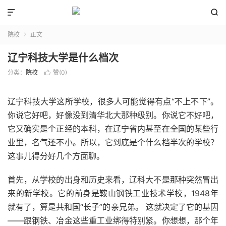


院校
正文

辽宁科技大学是什么档次
分类：
院校
赞(
0
)

辽宁科技大学这所学校，很多人可能觉得有点“不上不下”。
你说它好吧，好像没到清华北大那种级别。你说它不好吧，
它又确实是个正经的本科，在辽宁省内甚至在全国的某些行
业里，名气还不小。所以，它到底是个什么档半次的学校？
这事儿得分好几个方面聊。
首先，从学校的出身和历史来看，辽科大不是那种突然冒出
来的新学校。它的前身是鞍山钢铁工业技术学校，1948年
就有了，算是共和国“长子”的亲兄弟。 这就决定了它的基因
——跟钢铁、冶金这些重工业绑得特别紧。你想想，那个年