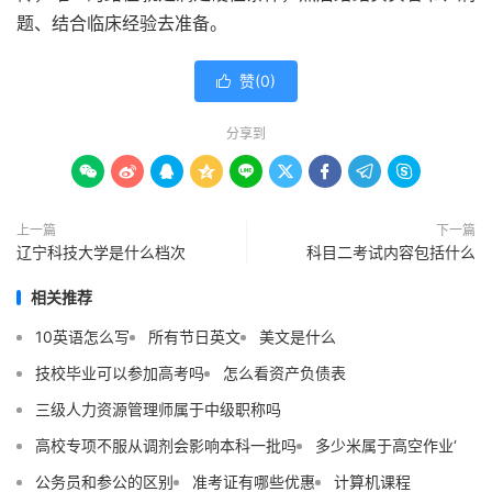
题、结合临床经验去准备。
赞(
0
)

分享到









上一篇
下一篇
辽宁科技大学是什么档次
科目二考试内容包括什么
相关推荐
10英语怎么写
所有节日英文
美文是什么
技校毕业可以参加高考吗
怎么看资产负债表
三级人力资源管理师属于中级职称吗
高校专项不服从调剂会影响本科一批吗
多少米属于高空作业‘
公务员和参公的区别
准考证有哪些优惠
计算机课程