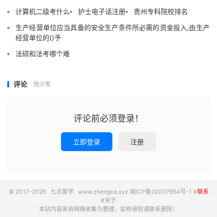
计算机二级考什么
护士电子话注册
贵州专科院校排名
生产经营单位应当具备的安全生产条件所必需的资金投入,由生产
经营单位的()予
法硕和法考哪个难
评论
抢沙发
评论前必须登录！
立即登录
注册
© 2017-2026
七点爱学
www.zhengce.xyz
闽ICP备20007854号-1
#
联系
#
关于
本站内容来自网络收集与整理，如有侵权请联系删除！