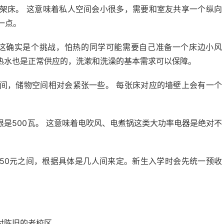
架床。 这意味着私人空间会小很多，需要和室友共享一个纵向
一点。
，这确实是个挑战，怕热的同学可能需要自己准备一个床边小风
热水也是正常供应的，洗漱和洗澡的基本需求可以保障。
间，储物空间相对会紧张一些。 每张床对应的墙壁上会有一个
是500瓦。 这意味着电吹风、电煮锅这类大功率电器是绝对不
350元之间，根据具体是几人间来定。新生入学时会先统一预收
对陈旧的老校区。