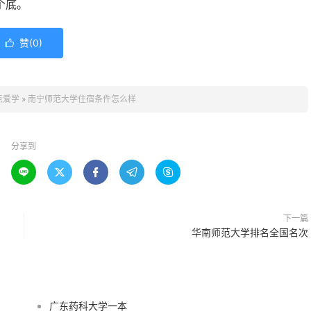
个底。
赞(
0
)

点爱学
»
南宁师范大学住宿条件怎么样
分享到





下一篇
华南师范大学排名全国名次
广东药科大学一本