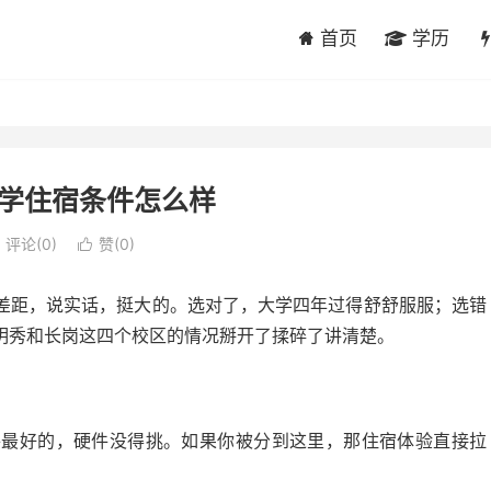
首页
学历
学住宿条件怎么样
评论(0)
赞(
0
)

差距，说实话，挺大的。选对了，大学四年过得舒舒服服；选错
明秀和长岗这四个校区的情况掰开了揉碎了讲清楚。
件最好的，硬件没得挑。如果你被分到这里，那住宿体验直接拉