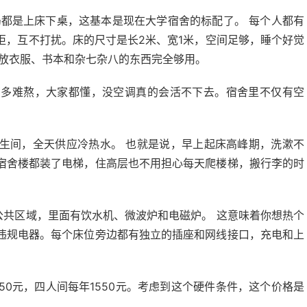
局都是上床下桌，这基本是现在大学宿舍的标配了。 每个人都有
柜，互不打扰。床的尺寸是长2米、宽1米，空间足够，睡个好觉
，放衣服、书本和杂七杂八的东西完全够用。
有多难熬，大家都懂，没空调真的会活不下去。宿舍里不仅有空
生间，全天供应冷热水。 也就是说，早上起床高峰期，洗漱不
宿舍楼都装了电梯，住高层也不用担心每天爬楼梯，搬行李的时
公共区域，里面有饮水机、微波炉和电磁炉。 这意味着你想热个
违规电器。每个床位旁边都有独立的插座和网线接口，充电和上
50元，四人间每年1550元。考虑到这个硬件条件，这个价格是