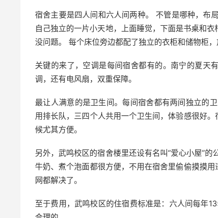
宿舍主要是四人间和六人间两种。 不管是哪种，布
自己独立的一片小天地，上面睡觉，下面是书桌和衣
没问题。 每个床位旁边都配了独立的衣柜和储物柜
关键的来了，空调是每间宿舍都有的。南宁的夏天
调，还有电风扇，双重保障。
最让人满意的是卫生间。每间宿舍都有两间独立的卫
用排长队，三四个人共用一个卫生间，体验感很好。
候尤其方便。
另外，武鸣校区的宿舍楼里还设有名叫“爱心小屋”的
牛奶、煮个泡面都很方便，不用在宿舍里偷偷摸摸用
网都解决了。
至于费用，武鸣校区的住宿费标准是：六人间每年13
合理的。