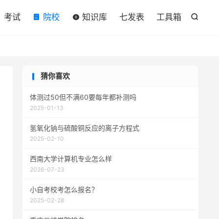

考试
院校
知识库
七发表
工具箱

猜你喜欢
体测过50但不满60要每年都补测吗
2025-01-13
氢氧化钠与硫酸铜反应的离子方程式
2025-02-10
西南大学计算机专业怎么样
2026-07-23
小自考校考怎么报名？
2025-02-28