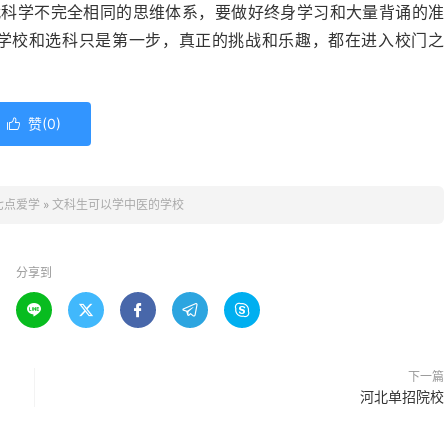
代科学不完全相同的思维体系，要做好终身学习和大量背诵的准
。学校和选科只是第一步，真正的挑战和乐趣，都在进入校门之
赞(
0
)

七点爱学
»
文科生可以学中医的学校
分享到





下一篇
河北单招院校