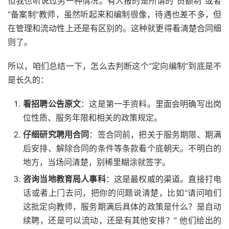
但我也听说过另一种情况。有人报的是所谓的“员额制”或者
“备案制”教师，虽然听起来和编制很像，待遇也差不多，但
在管理和流动性上还是有区别的。这种就更得看清楚合同细
则了。
所以，咱们总结一下，怎么去判断这个“定向编制”到底是不
是长久的：
看招聘公告原文
：这是第一手资料。里面会明确写出岗
位性质、服务年限和相关的政策规定。
仔细研究聘用合同
：签合同前，把关于服务期限、期满
后安排、解除合同的条件等条款看个底朝天。不明白的
地方，当场问清楚，别稀里糊涂就签字。
咨询当地教育局人事科
：这是最权威的渠道。直接打电
话或者上门去问，把你的问题说清楚，比如“请问咱们
这批定向教师，服务期满后具体的政策是什么？是自动
续聘，还是可以流动，还是有其他安排？” 他们给出的