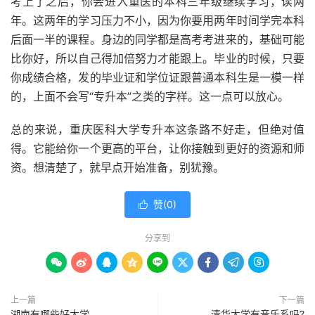
考上了之后，你会进入重医的本科三年级继续学习，读两
年。这两年的学习压力不小，因为你要用两年时间学完本科
后面一半的课程。身边的同学都是高考考进来的，基础可能
比你好，所以自己得加倍努力才能跟上。毕业的时候，只要
你成绩合格，发的毕业证和学位证跟普通本科生是一模一样
的，上面不会写“专升本”之类的字样。这一点可以放心。
总的来说，重庆医科大学专升本这条路不好走，但绝对值
得。它能给你一个更高的平台，让你接触到更好的资源和师
资。想清楚了，就早点开始准备，别犹豫。
赞(
0
)

分享到









上一篇
下一篇
湖南有哪些好大学
清华大学有音乐系吗?