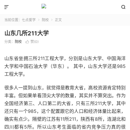


当前位置：
七点爱学
院校
正文


山东几所211大学
分类：
院校
赞(
0
)

山东省坐拥三所211工程大学，分别是山东大学、中国海洋
大学和中国石油大学（华东）。 其中，山东大学还是985
工程大学。
很多人一提到山东，就觉得是教育大省，高校资源肯定特别
丰富。但如果单看顶尖大学的数量，其实并不算突出。作为
全国经济第三、人口第二的大省，只有三所211大学，其中
还只有一个985，这个配置跟它的人口和经济体量比起来，
确实有点少。隔壁的江苏有11所211，陕西有8所，连湖北和
四川都有5所。所以山东考生面临的省内竞争压力真的很