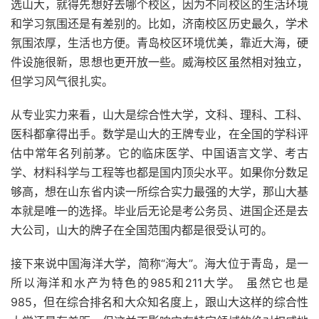
选山大，就得先想好去哪个校区，因为不同校区的生活环境
和学习氛围还是有差别的。比如，济南校区历史最久，学术
氛围浓厚，生活也方便。青岛校区环境优美，靠近大海，硬
件设施很新，思想也更开放一些。威海校区虽然相对独立，
但学习风气很扎实。
从专业实力来看，山大是综合性大学，文科、理科、工科、
医科都拿得出手。数学是山大的王牌专业，在全国的学科评
估中常年名列前茅。它的临床医学、中国语言文学、考古
学、材料科学与工程等也都是国内顶尖水平。如果你分数足
够高，想在山东省内读一所综合实力最强的大学，那山大基
本就是唯一的选择。毕业后无论是考公务员、进国企还是去
大公司，山大的牌子在全国范围内都是很受认可的。
接下来说中国海洋大学，简称“海大”。海大位于青岛，是一
所以海洋和水产为特色的985和211大学。 虽然它也是
985，但在综合排名和大众知名度上，跟山大这样的综合性