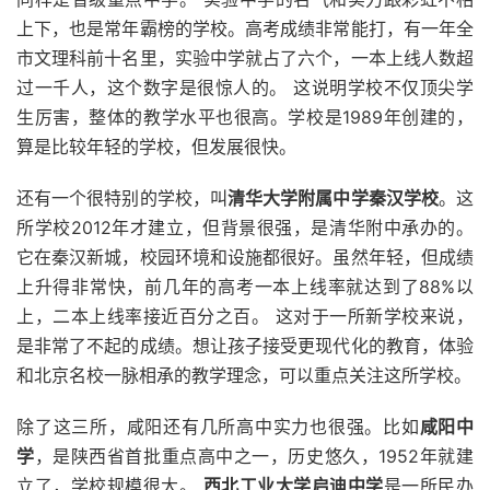
上下，也是常年霸榜的学校。高考成绩非常能打，有一年全
市文理科前十名里，实验中学就占了六个，一本上线人数超
过一千人，这个数字是很惊人的。 这说明学校不仅顶尖学
生厉害，整体的教学水平也很高。学校是1989年创建的，
算是比较年轻的学校，但发展很快。
还有一个很特别的学校，叫
清华大学附属中学秦汉学校
。这
所学校2012年才建立，但背景很强，是清华附中承办的。
它在秦汉新城，校园环境和设施都很好。虽然年轻，但成绩
上升得非常快，前几年的高考一本上线率就达到了88%以
上，二本上线率接近百分之百。 这对于一所新学校来说，
是非常了不起的成绩。想让孩子接受更现代化的教育，体验
和北京名校一脉相承的教学理念，可以重点关注这所学校。
除了这三所，咸阳还有几所高中实力也很强。比如
咸阳中
学
，是陕西省首批重点高中之一，历史悠久，1952年就建
立了，学校规模很大。
西北工业大学启迪中学
是一所民办