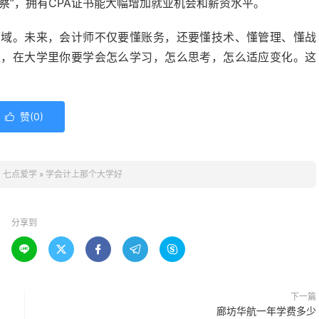
察”，拥有CPA证书能大幅增加就业机会和薪资水平。
领域。未来，会计师不仅要懂账务，还要懂技术、懂管理、懂战
是，在大学里你要学会怎么学习，怎么思考，怎么适应变化。这
赞(
0
)

：
七点爱学
»
学会计上那个大学好
分享到





下一篇
廊坊华航一年学费多少