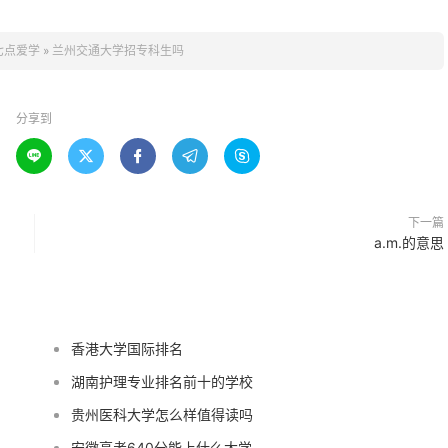
七点爱学
»
兰州交通大学招专科生吗
分享到





下一篇
a.m.的意思
香港大学国际排名
湖南护理专业排名前十的学校
贵州医科大学怎么样值得读吗
安徽高考640分能上什么大学