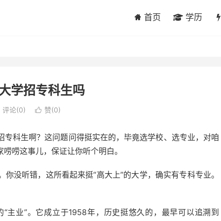
首页
学历
大学招专科生吗
评论(0)
赞(
0
)

招专科生啊？这问题问得挺实在的，毕竟选学校、选专业，对咱
家唠唠这事儿，保证让你听个明白。
。你没听错，这所看起来挺“高大上”的大学，确实有专科专业。
“主业”。它成立于1958年，历史挺悠久的，最早可以追溯到