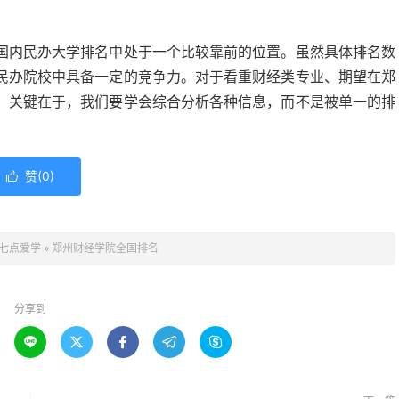
国内民办大学排名中处于一个比较靠前的位置。虽然具体排名数
民办院校中具备一定的竞争力。对于看重财经类专业、期望在郑
。关键在于，我们要学会综合分析各种信息，而不是被单一的排
。
赞(
0
)

七点爱学
»
郑州财经学院全国排名
分享到




