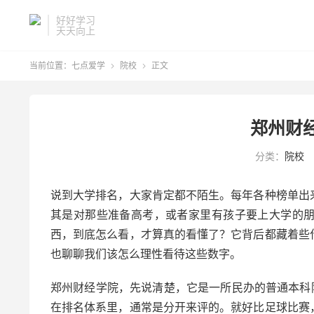
好好学习
天天向上
当前位置：
七点爱学
院校
正文


郑州财
分类：
院校
说到大学排名，大家肯定都不陌生。每年各种榜单出
其是对那些准备高考，或者家里有孩子要上大学的
西，到底怎么看，才算真的看懂了？它背后都藏着些
也聊聊我们该怎么理性看待这些数字。
郑州财经学院，先说清楚，它是一所民办的普通本科
在排名体系里，通常是分开来评的。就好比足球比赛