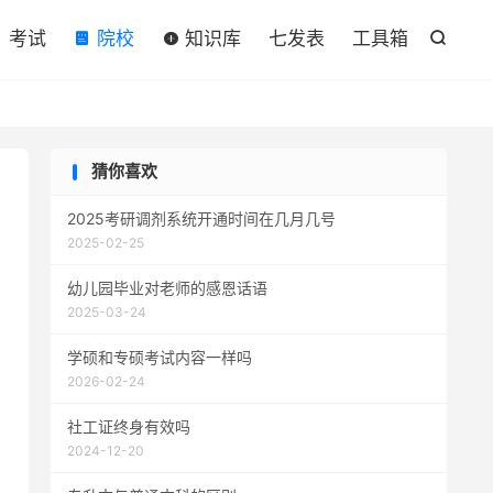

考试
院校
知识库
七发表
工具箱

猜你喜欢
2025考研调剂系统开通时间在几月几号
2025-02-25
幼儿园毕业对老师的感恩话语
2025-03-24
学硕和专硕考试内容一样吗
2026-02-24
社工证终身有效吗
2024-12-20