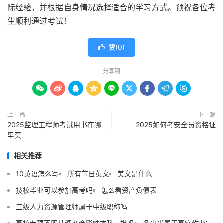
际经验，并根据自身情况选择适合的学习方式。预祝各位考
生顺利通过考试！
赞(
0
)

分享到









上一篇
下一篇
2025监理工程师考试用书在哪
2025如何考安全员资格证
里买
相关推荐
10英语怎么写
所有节日英文
美文是什么
技校毕业可以参加高考吗
怎么看资产负债表
三级人力资源管理师属于中级职称吗
高校专项不服从调剂会影响本科一批吗
多少米属于高空作业‘