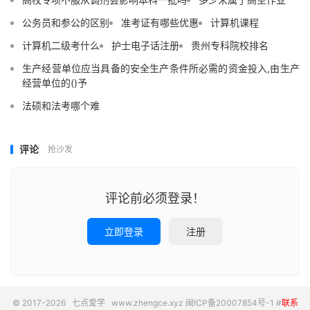
公务员和参公的区别
准考证有哪些优惠
计算机课程
计算机二级考什么
护士电子话注册
贵州专科院校排名
生产经营单位应当具备的安全生产条件所必需的资金投入,由生产
经营单位的()予
法硕和法考哪个难
评论
抢沙发
评论前必须登录！
立即登录
注册
© 2017-2026
七点爱学
www.zhengce.xyz
闽ICP备20007854号-1
#
联系