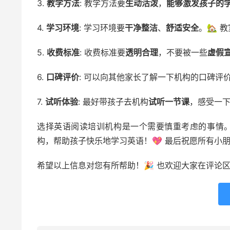
3.
教学方法
: 教学方法要
生动活泼
，
能够激发孩子的
4.
学习环境
: 学习环境要
干净整洁
、
舒适安全
。🏡 
5.
收费标准
: 收费标准要
透明合理
，不要被一些
虚假
6.
口碑评价
: 可以向其他家长了解一下机构的口碑评
7.
试听体验
: 最好带孩子去机构
试听一节课
，感受一下
选择英语阅读培训机构是一个需要慎重考虑的事情。
构，帮助孩子快乐地学习英语！💖 最后祝愿所有小
希望以上信息对您有所帮助！🎉 也欢迎大家在评论