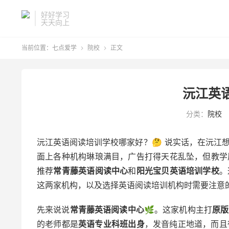
好好学习
天天向上
当前位置：
七点爱学
院校
正文


沅江英
分类：
院校
沅江英语阅读培训学校哪家好？🤔 说实话，在沅江
面上各种机构琳琅满目，广告打得天花乱坠，但教学
推荐
常青藤英语阅读中心
和
阳光宝贝英语培训学校
。
这两家机构，以及选择英语阅读培训机构时需要注意
先来说说
常青藤英语阅读中心
🌿。这家机构主打
原版
的老师都是
英语专业科班出身
，发音纯正地道，而且很