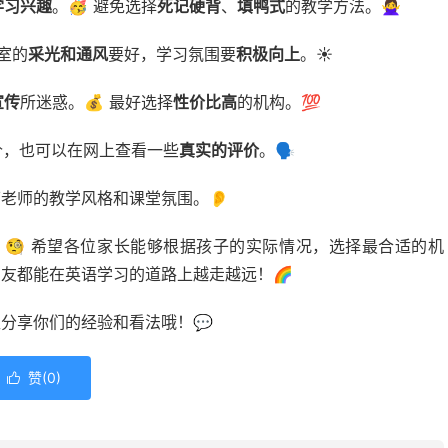
学习兴趣
。🥳 避免选择
死记硬背
、
填鸭式
的教学方法。🙅‍♀️
教室的
采光和通风
要好，学习氛围要
积极向上
。☀️
宣传
所迷惑。💰 最好选择
性价比高
的机构。💯
价，也可以在网上查看一些
真实的评价
。🗣️
老师的教学风格和课堂氛围。👂
🧐 希望各位家长能够根据孩子的实际情况，选择最合适的机
朋友都能在英语学习的道路上越走越远！🌈
区分享你们的经验和看法哦！💬
赞(
0
)
