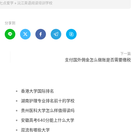
七点爱学
»
沅江英语阅读培训学校
分享到





下一篇
支付国外佣金怎么做账是否需要缴税
香港大学国际排名
湖南护理专业排名前十的学校
贵州医科大学怎么样值得读吗
安徽高考640分能上什么大学
双流有哪些大学