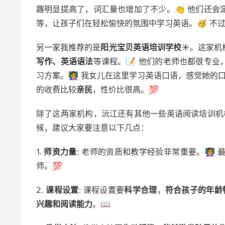
趣明显提高了，词汇量也增加了不少。👏 他们还会
等，让孩子们在轻松愉快的氛围中学习英语。🥳 不
另一家我推荐的是
阳光宝贝英语培训学校
☀️。这家
写作、英语语法
等课程。📝 他们的老师也都很专业
习方案。👩‍🏫 我女儿在这里学习英语口语，感觉她
的收费比较
亲民
，性价比很高。💯
除了这两家机构，沅江还有其他一些英语阅读培训机
候，建议大家要注意以下几点：
1.
师资力量
: 老师的资质和教学经验非常重要。👩‍🏫
师。💯
2.
课程设置
: 课程设置要
科学合理
，
符合孩子的年龄
兴趣和阅读能力
。📖