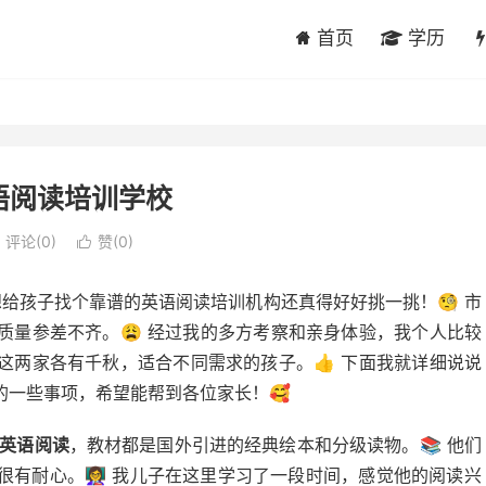
首页
学历
语阅读培训学校
评论(0)
赞(
0
)

想给孩子找个靠谱的英语阅读培训机构还真得好好挑一挑！🧐 市
质量参差不齐。😩 经过我的多方考察和亲身体验，我个人比较
这两家各有千秋，适合不同需求的孩子。👍 下面我就详细说说
的一些事项，希望能帮到各位家长！🥰
英语阅读
，教材都是国外引进的经典绘本和分级读物。📚 他们
有耐心。👩‍🏫 我儿子在这里学习了一段时间，感觉他的阅读兴