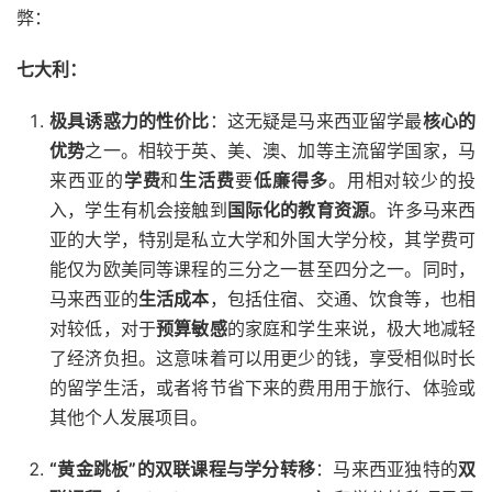
弊：
七大利：
极具诱惑力的性价比
：这无疑是马来西亚留学最
核心的
优势
之一。相较于英、美、澳、加等主流留学国家，马
来西亚的
学费
和
生活费
要
低廉得多
。用相对较少的投
入，学生有机会接触到
国际化的教育资源
。许多马来西
亚的大学，特别是私立大学和外国大学分校，其学费可
能仅为欧美同等课程的三分之一甚至四分之一。同时，
马来西亚的
生活成本
，包括住宿、交通、饮食等，也相
对较低，对于
预算敏感
的家庭和学生来说，极大地减轻
了经济负担。这意味着可以用更少的钱，享受相似时长
的留学生活，或者将节省下来的费用用于旅行、体验或
其他个人发展项目。
“黄金跳板”的双联课程与学分转移
：马来西亚独特的
双