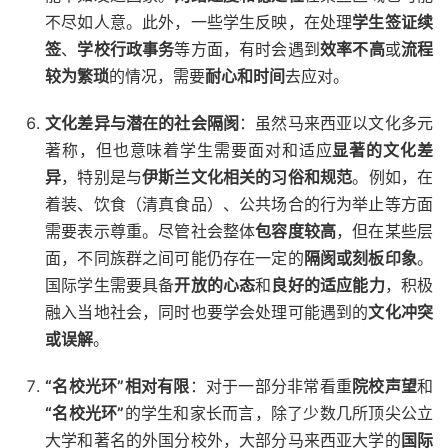
不尽如人意。此外，一些学生反映，在处理
学生签证续
签
、
学校行政事务
等方面，有时会遇到
效率不高
或
流程
较为繁琐
的情况，需要
耐心和时间
去应对。
文化差异与潜在的社会隔阂
：虽然马来西亚以文化多元
著称，但也意味着学生需要面对和适应
显著的文化差
异
，特别是与
伊斯兰文化相关的习俗和规范
。例如，在
着装、饮食（清真食品）、公共场合的行为举止等方面
需要表示尊重。尽管社会整体
包容度较高
，但在某些层
面，不同族群之间可能仍存在一定的
隔阂或刻板印象
。
国际学生需要具备
开放的心态
和
良好的适应能力
，积极
融入当地社会，同时也要学会处理可能遇到的
文化冲突
或误解
。
“名校光环”相对有限
：对于一部分非常看重
院校声望
和
“名校光环”
的学生和家长而言，除了少数几所顶尖公立
大学和著名的外国分校外，大部分马来西亚大学的
国际