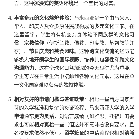
言，这种
沉浸式的英语环境
是一个宝贵的财富。
丰富多元的文化熔炉体验
：马来西亚是一个由马来人、
华人、印度人及众多原住民族构成的
多元文化
国家。在
这里留学，学生将有机会亲身体验不同族群的
文化习
俗
、
宗教信仰
（伊斯兰教、佛教、印度教、基督教等并
存）、
节日庆典
和
美食风味
。这种
跨文化交流
的经历能
够极大地
开阔学生的国际视野
，培养其
包容性
和
跨文化
沟通能力
，这在全球化日益加深的今天显得尤为重要。
学生可以在日常生活中接触到各种文化元素，这是在单
一文化国家难以获得的
独特体验
。
相对友好的申请门槛与签证政策
：相比一些西方国家严
苛的入学标准和复杂的签证流程，马来西亚大学的
入学
申请
通常
更为灵活
，对语言成绩（如雅思、托福）的要
求也可能
相对宽松
一些（但这并不意味着没有要求，且
名校要求依然不低）。
留学签证
的申请流程也相对
清晰