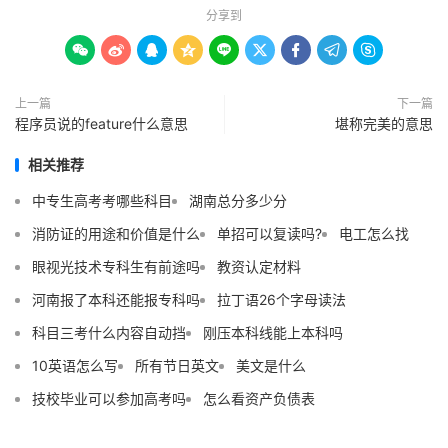
分享到









上一篇
下一篇
程序员说的feature什么意思
堪称完美的意思
相关推荐
中专生高考考哪些科目
湖南总分多少分
消防证的用途和价值是什么
单招可以复读吗?
电工怎么找
眼视光技术专科生有前途吗
教资认定材料
河南报了本科还能报专科吗
拉丁语26个字母读法
科目三考什么内容自动挡
刚压本科线能上本科吗
10英语怎么写
所有节日英文
美文是什么
技校毕业可以参加高考吗
怎么看资产负债表