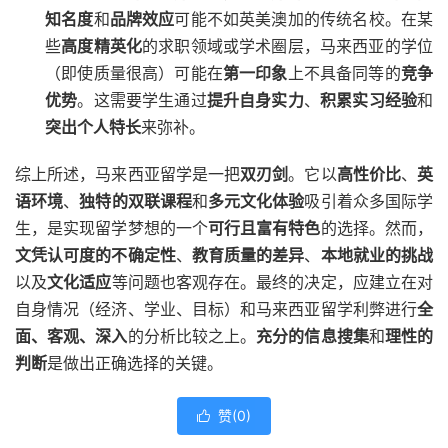
知名度
和
品牌效应
可能不如英美澳加的传统名校。在某
些
高度精英化
的求职领域或学术圈层，马来西亚的学位
（即使质量很高）可能在
第一印象
上不具备同等的
竞争
优势
。这需要学生通过
提升自身实力
、
积累实习经验
和
突出个人特长
来弥补。
综上所述，马来西亚留学是一把
双刃剑
。它以
高性价比
、
英
语环境
、
独特的双联课程
和
多元文化体验
吸引着众多国际学
生，是实现留学梦想的一个
可行且富有特色
的选择。然而，
文凭认可度的不确定性
、
教育质量的差异
、
本地就业的挑战
以及
文化适应
等问题也客观存在。最终的决定，应建立在对
自身情况（经济、学业、目标）和马来西亚留学利弊进行
全
面、客观、深入
的分析比较之上。
充分的信息搜集
和
理性的
判断
是做出正确选择的关键。
赞(
0
)
