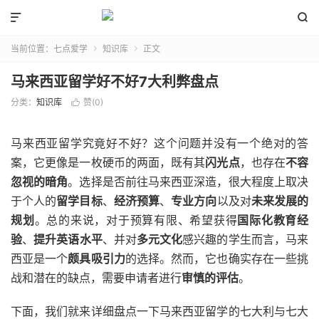


当前位置：
七点爱学
知识库
正文


马来西亚留学好不好7大利弊盘点
分类：
知识库
赞(
0
)

马来西亚留学究竟好不好？这个问题并没有一个绝对的答
案，它更像是一枚硬币的两面，既有其
闪光点
，也存在
不容
忽视的暗角
。选择是否前往马来西亚深造，很大程度上取决
于个人的
留学目标
、
经济预算
、
专业方向
以及对
未来发展的
规划
。总的来说，对于预算有限、希望获得
国际化教育经
验
、
提升英语水平
、并对
多元文化
感兴趣的学生而言，马来
西亚是一个
颇具吸引力
的选择。然而，它也确实存在一些挑
战和潜在的缺点，需要申请者进行
审慎的评估
。
下面，我们就来详细盘点一下马来西亚留学的七大利与七大