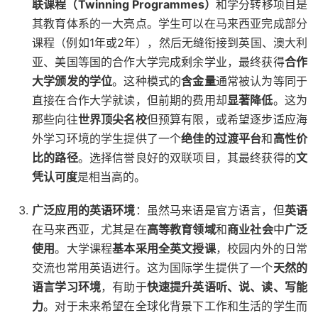
联课程（Twinning Programmes）
和学分转移项目是
其教育体系的一大亮点。学生可以在马来西亚完成部分
课程（例如1年或2年），然后无缝衔接到英国、澳大利
亚、美国等国的合作大学完成剩余学业，最终获得
合作
大学颁发的学位
。这种模式的
含金量
通常被认为等同于
直接在合作大学就读，但前期的费用却
显著降低
。这为
那些向往
世界顶尖名校
但预算有限，或希望逐步适应海
外学习环境的学生提供了一个
绝佳的过渡平台
和
高性价
比的路径
。选择信誉良好的双联项目，其最终获得的
文
凭认可度
是相当高的。
广泛应用的英语环境
：虽然马来语是官方语言，但
英语
在马来西亚，尤其是在
高等教育领域
和
商业社会
中
广泛
使用
。大学课程
基本采用全英文授课
，校园内外的日常
交流也常用英语进行。这为国际学生提供了一个
天然的
语言学习环境
，有助于
快速提升英语听、说、读、写能
力
。对于未来希望在全球化背景下工作和生活的学生而