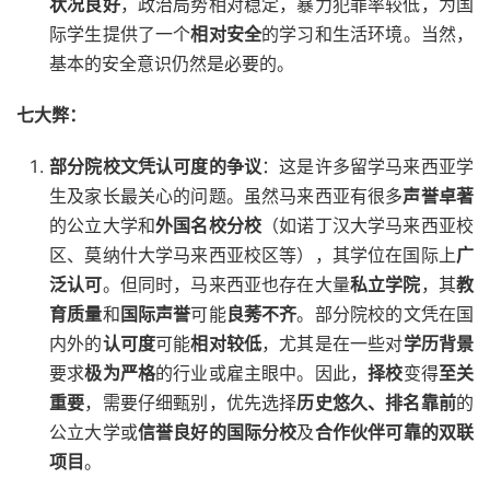
状况良好
，政治局势相对稳定，暴力犯罪率较低，为国
际学生提供了一个
相对安全
的学习和生活环境。当然，
基本的安全意识仍然是必要的。
七大弊：
部分院校文凭认可度的争议
：这是许多留学马来西亚学
生及家长最关心的问题。虽然马来西亚有很多
声誉卓著
的公立大学和
外国名校分校
（如诺丁汉大学马来西亚校
区、莫纳什大学马来西亚校区等），其学位在国际上
广
泛认可
。但同时，马来西亚也存在大量
私立学院
，其
教
育质量
和
国际声誉
可能
良莠不齐
。部分院校的文凭在国
内外的
认可度
可能
相对较低
，尤其是在一些对
学历背景
要求
极为严格
的行业或雇主眼中。因此，
择校
变得
至关
重要
，需要仔细甄别，优先选择
历史悠久、排名靠前
的
公立大学或
信誉良好的国际分校
及
合作伙伴可靠的双联
项目
。