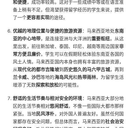
和便捷
，成功率较高。这对于一些成绩中等或在语言准
备上稍有不足，但渴望获得留学经历的学生来说，提供
了一个
更容易实现
的途径。
优越的地理位置与便捷的旅游资源
：马来西亚地处
东南
亚的中心地带
，是连接亚洲与大洋洲的
重要枢纽
。从这
里出发，前往新加坡、泰国、印尼、越南等周边国家
非
常方便且廉价
，学生可以在假期轻松体验东南亚各国的
风土人情。马来西亚国内本身也拥有丰富的旅游资源，
从
现代化的都市吉隆坡
到
历史悠久的马六甲古城
，再到
兰卡威、沙巴
等地的
海岛风光
和
热带雨林
，为留学生活
增添了无数
探索和放松
的可能性。
舒适的生活节奏与相对安全的环境
：马来西亚大部分地
区的生活节奏相对
悠闲舒适
，不像一些国际大都市那样
紧张。当地
民风淳朴
，对外国人普遍友好。虽然任何国
家都存在安全问题，但总体而言，马来西亚的
社会治安