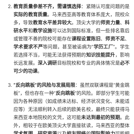
教育质量参差不齐，需谨慎选择
：紧随认可度问题的是
实际的教育质量
。马来西亚高等教育体系庞大，院校众
多，导致
教育水平差异较大
。顶尖大学的
师资力量
、
科
研水平
和
教学设施
可以达到国际标准，但一些排名靠后
或管理不善的院校可能存在
课程设置陈旧
、
师资不足
、
学术要求不严
等问题，甚至被诟病为“
学历工厂
”。学生
若选择不当，可能无法获得预期的
知识技能提升
，影响
长远发展。
深入调研
目标院校和专业的具体情况是
必不
可少的功课
。
“反向跳板”的风险与发展局限
：虽然双联课程是“黄金跳
板”，但也存在一种“
反向跳板
”的风险。即部分学生可能
因为各种原因（如成绩未达标、经济状况变化、未能适
应等）无法顺利转入后续的欧美名校，最终只能获得马
来西亚本地院校的文凭，这可能
未达到最初的预期
。此
外，相较于在欧美顶尖大学直接就读，马来西亚的整体
学术氛围
、
研究资源
以及
校友网络
的
国际影响力
可能相