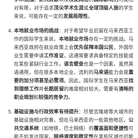
对有限，对于追求
顶尖学术生涯
或
全球顶级人脉
的学生
来说，可能存在一定的
发展局限性
。
本地就业市场的挑战
：对于希望毕业后留在马来西亚工
作的国际学生来说，
本地就业市场
存在一定的挑战。马
来西亚政府在就业政策上会
优先保障本国公民
，外国毕
业生需要申请
工作准证
，这通常要求具备特定的技能或
在某些紧缺行业工作。
语言壁垒
也是一个因素，虽然英
语通用，但在很多本地企业，流利的
马来语
能力会是
重
要的加分项甚至必需项
。因此，国际学生在马来西亚
找
到理想工作
并
长期居留
的难度相对较大，需要有
清晰的
职业规划
和
较强的竞争力
。
基础设施与行政效率有待提升
：尽管吉隆坡等大城市的
基础设施相对完善，但在马来西亚的一些其他地区，
公
共交通系统
（如地铁、巴士网络）的
覆盖面和便捷性
可
能不如发达国家。
网络速度和稳定性
在某些区域也可能