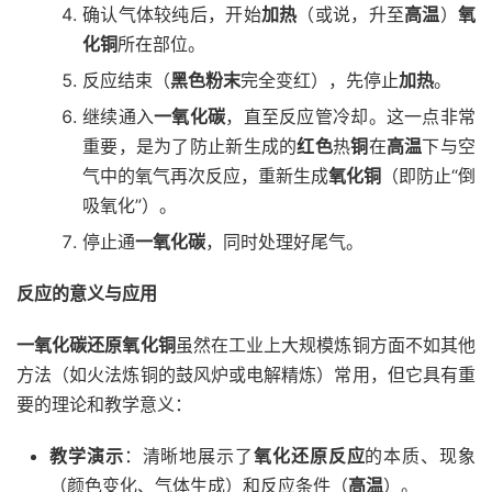
确认气体较纯后，开始
加热
（或说，升至
高温
）
氧
化铜
所在部位。
反应结束（
黑色粉末
完全变红），先停止
加热
。
继续通入
一氧化碳
，直至反应管冷却。这一点非常
重要，是为了防止新生成的
红色
热
铜
在
高温
下与空
气中的氧气再次反应，重新生成
氧化铜
（即防止“倒
吸氧化”）。
停止通
一氧化碳
，同时处理好尾气。
反应的意义与应用
一氧化碳还原氧化铜
虽然在工业上大规模炼铜方面不如其他
方法（如火法炼铜的鼓风炉或电解精炼）常用，但它具有重
要的理论和教学意义：
教学演示
：清晰地展示了
氧化还原反应
的本质、现象
（颜色变化、气体生成）和反应条件（
高温
）。