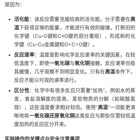
是因为：
活化能
：该反应需要克服较高的活化能。分子需要在
高
温
下获得足够的能量，才能进行有效的碰撞，打断旧的
化学键（Cu-O键和C≡O键的部分重组），形成新的化
学键（Cu-Cu金属键和O=C=O键）。
反应速率
：温度是影响化学反应速率的关键因素。在较
低温度下，即使
一氧化碳
与
氧化铜
接触，反应速率也极
其缓慢，几乎观察不到明显变化。只有在
高温
条件下，
反应才能以可观的速率进行。
区分性
：化学中有很多反应只需要“加热”，例如水的蒸
发、食盐溶解度的提高、某些物质的分解（如碳酸氢
铵），这些温度要求相对较低。使用“
高温
”一词能更清
晰地将
一氧化碳还原氧化铜
这类反应与那些仅需较低温
度加热的反应区分开来。
实验操作的关键点与安全注意事项