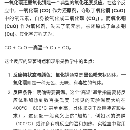
一氧化碳还原氧化铜
是一个典型的
氧化还原反应
。在这个反
应中，
一氧化碳 (CO)
作为
还原剂
，夺取了
氧化铜 (CuO)
中的氧元素，自身被氧化成
二氧化碳 (CO₂)
。而
氧化铜
(CuO)
作为
氧化剂
，失去了氧元素，被还原成了单质
铜
(Cu)
。其化学方程式为：
CO + CuO —
高温
–> Cu + CO₂
这个反应的显著特点和现象是教学中的重点：
反应物状态与颜色
：
氧化铜
通常是
黑色粉末
状固体。
一
氧化碳
则是一种无色、无味、有
毒性
的气体。
反应条件
：明确需要
高温
。这个“高温”通常指需要将反
应体系加热到数百摄氏度（常见的实验温度大约在
400°C – 600°C 甚至更高，具体取决于反应装置和要
求）。这远超一般意义上的“加热”，例如水的沸腾
（100°C）或许多有机反应的温和加热。实验室中常用