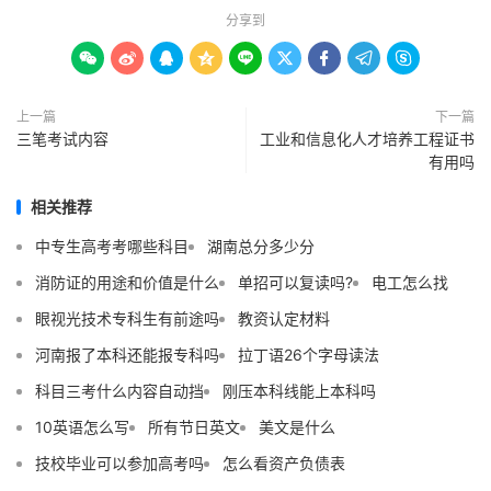
分享到









上一篇
下一篇
三笔考试内容
工业和信息化人才培养工程证书
有用吗
相关推荐
中专生高考考哪些科目
湖南总分多少分
消防证的用途和价值是什么
单招可以复读吗?
电工怎么找
眼视光技术专科生有前途吗
教资认定材料
河南报了本科还能报专科吗
拉丁语26个字母读法
科目三考什么内容自动挡
刚压本科线能上本科吗
10英语怎么写
所有节日英文
美文是什么
技校毕业可以参加高考吗
怎么看资产负债表