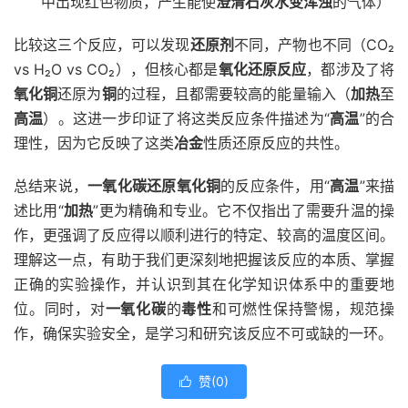
中出现红色物质，产生能使
澄清石灰水变浑浊
的气体）
比较这三个反应，可以发现
还原剂
不同，产物也不同（CO₂
vs H₂O vs CO₂），但核心都是
氧化还原反应
，都涉及了将
氧化铜
还原为
铜
的过程，且都需要较高的能量输入（
加热
至
高温
）。这进一步印证了将这类反应条件描述为“
高温
”的合
理性，因为它反映了这类
冶金
性质还原反应的共性。
总结来说，
一氧化碳还原氧化铜
的反应条件，用“
高温
”来描
述比用“
加热
”更为精确和专业。它不仅指出了需要升温的操
作，更强调了反应得以顺利进行的特定、较高的温度区间。
理解这一点，有助于我们更深刻地把握该反应的本质、掌握
正确的实验操作，并认识到其在化学知识体系中的重要地
位。同时，对
一氧化碳
的
毒性
和可燃性保持警惕，规范操
作，确保实验安全，是学习和研究该反应不可或缺的一环。
赞(
0
)
