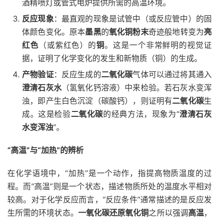
酒精喷灯或管式电炉提供所需的高温环境。
反应现象
：最直观的现象是试管中（或反应管中）的固
体颜色变化。原本
墨黑
的
氧化铜粉末
奇迹般地转变为
亮
红色
（或紫红色）的
铜
。这是一个非常鲜明的视觉证
据，证明了化学变化的发生和新物质（铜）的生成。
产物验证
：反应生成的
二氧化碳
气体可以通过将其通入
澄清石灰水
（氢氧化钙溶液）中来检验。若石灰水变浑
浊，即产生白色沉淀（碳酸钙），则证明有
二氧化碳
生
成。这是检验
二氧化碳
的经典方法，现象为“
澄清石灰
水变浑浊
”。
“高温”与“加热”的辨析
在化学语境中，“加热”是一个动作，指提高物质温度的过
程。而“高温”则是一个状态，描述物质所处的温度水平相对
较高。对于化学反应而言，“反应条件”通常描述的是反应发
生所需的环境状态。
一氧化碳还原氧化铜
之所以强调
高温
，