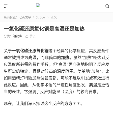


当前位置：
七点爱学
知识库
正文


一氧化碳还原氧化铜是高温还是加热
分类：
知识库
赞(
0
)

关于
一氧化碳还原氧化铜
这个经典的化学反应，其反应条件
通常被描述为
高温
，而非简单的
加热
。虽然“加热”是达到反
应温度所必需的操作手段，但“高温”更准确地指明了反应发
生所需的特定、且相对较高的温度范围。简单地“加热”，比
如用酒精灯稍微加热试管底部，可能不足以引发或有效进行
此反应。因此，从化学术语的严谨性角度出发，
高温
是更恰
当的表述，它强调了反应对能量（温度）的较高要求。
现在，让我们深入探讨这个反应的方方面面。