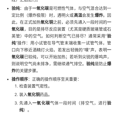
验纯
：由于
一氧化碳
是可燃性气体，与空气混合达到一
定比例（爆炸极限）时，遇明火或
高温
会发生
爆炸
。因
此，在正式加热
氧化铜
之前，必须先通入一段时间的
一
氧化碳
，目的是排尽反应装置（尤其是硬质玻璃管或石
英管）中的空气。如何判断空气已排尽？通常采用“
验
纯
”操作：用小试管在导气管末端收集一试管气体，管
口向下移近酒精灯火焰，若发出轻微的“噗”声，表明
一
氧化碳
已较纯，可以开始加热；若听到尖锐的爆鸣声，
则说明空气尚未排净，需继续通气排空。
验纯
是防止
爆
炸
的关键步骤。
操作顺序
：正确的操作顺序至关重要：
检查装置气密性。
装入
氧化铜
药品。
先通入
一氧化碳
气体一段时间（排空气，进行
验
纯
）。