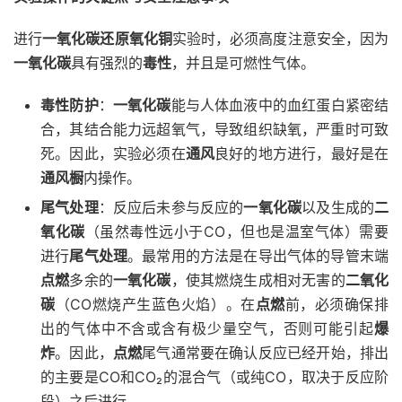
进行
一氧化碳还原氧化铜
实验时，必须高度注意安全，因为
一氧化碳
具有强烈的
毒性
，并且是可燃性气体。
毒性防护
：
一氧化碳
能与人体血液中的血红蛋白紧密结
合，其结合能力远超氧气，导致组织缺氧，严重时可致
死。因此，实验必须在
通风
良好的地方进行，最好是在
通风橱
内操作。
尾气处理
：反应后未参与反应的
一氧化碳
以及生成的
二
氧化碳
（虽然毒性远小于CO，但也是温室气体）需要
进行
尾气处理
。最常用的方法是在导出气体的导管末端
点燃
多余的
一氧化碳
，使其燃烧生成相对无害的
二氧化
碳
（CO燃烧产生蓝色火焰）。在
点燃
前，必须确保排
出的气体中不含或含有极少量空气，否则可能引起
爆
炸
。因此，
点燃
尾气通常要在确认反应已经开始，排出
的主要是CO和CO₂的混合气（或纯CO，取决于反应阶
段）之后进行。