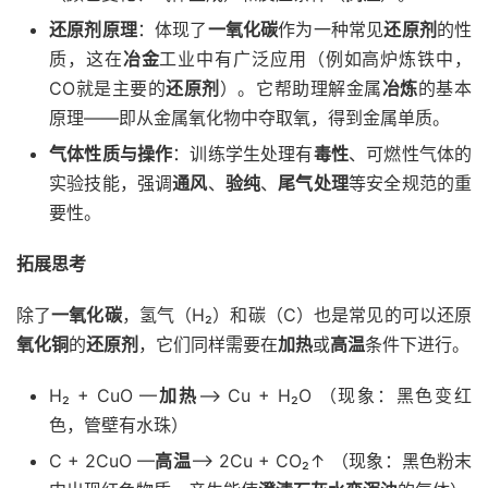
还原剂原理
：体现了
一氧化碳
作为一种常见
还原剂
的性
质，这在
冶金
工业中有广泛应用（例如高炉炼铁中，
CO就是主要的
还原剂
）。它帮助理解金属
冶炼
的基本
原理——即从金属氧化物中夺取氧，得到金属单质。
气体性质与操作
：训练学生处理有
毒性
、可燃性气体的
实验技能，强调
通风
、
验纯
、
尾气处理
等安全规范的重
要性。
拓展思考
除了
一氧化碳
，氢气（H₂）和碳（C）也是常见的可以还原
氧化铜
的
还原剂
，它们同样需要在
加热
或
高温
条件下进行。
H₂ + CuO —
加热
–> Cu + H₂O （现象：黑色变红
色，管壁有水珠）
C + 2CuO —
高温
–> 2Cu + CO₂↑ （现象：黑色粉末