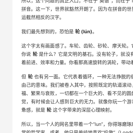
所以，这个问题的真正入口，不在于“英语”，而在于“l
拼音。这一下，世界就豁然开朗了。因为在拼音的世
运截然相反的汉字。
我们最先想到的，恐怕是
轮 (lún)
。
这个字太有画面感了。车轮、齿轮、砂轮、摩天轮。
你说
轮
是什么？它是文明的基石。没有轮子，就没
着前进、效率和力量。你看那高速旋转的涡轮，带动
但
轮
也有另一面。它代表着循环，一种无法挣脱的宿
由己的意味。我们被卷入其中，按照既定的轨道滚动
福、繁荣与衰败，一切都在一个巨大的、看不见的圆
觉，有时候会让人感到巨大的无力。就像你玩一个游
惫感，就是
轮
这个字带来的深层心理映射。
所以，当一个人的网名里带着一个“lun”，你得琢
常的哲学家，或者，他只是单纯地喜欢“伦敦”（Lon