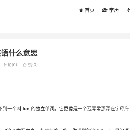
首页
学历
n英语什么意思
评论(0)
赞(
0
)

不到一个叫
lun
的独立单词。它更像是一个孤零零漂浮在字母海