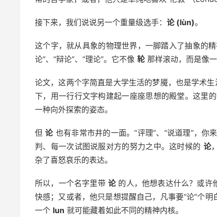
接下来，我们说说另一个重量级选手：
论 (lùn)
。
这个字，就从具象的物理世界，一脚踏入了抽象的精
论”、“辩论”、“理论”。它不像
轮
那样滚动，而是像一
论文，这两个字简直是大学生活的梦魇，也是学术生
下，用一行行文字构建起一座座思想的殿堂。这里
一种向外探索的姿态。
但
论
也有非常市井的一面。“评理”、“说道理”，你
判、每一次试图说服对方的努力之中。这时候的
论
杂了喜怒哀乐的表达。
所以，一个名字里带
论
的人，他想表达什么？或许
快感；又或者，他只是想提醒自己，凡事要“论”个明
一个
lun
就可能藏着如此不同的精神内核。