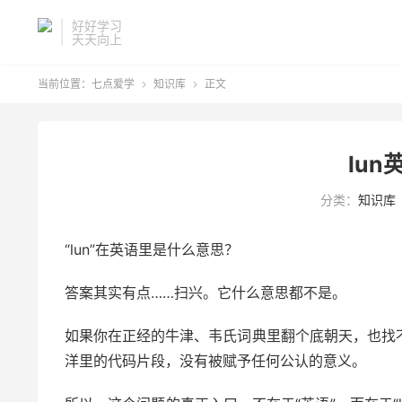
好好学习
天天向上
当前位置：
七点爱学
知识库
正文


lu
分类：
知识库
“lun”在英语里是什么意思？
答案其实有点……扫兴。它什么意思都不是。
如果你在正经的牛津、韦氏词典里翻个底朝天，也找
洋里的代码片段，没有被赋予任何公认的意义。