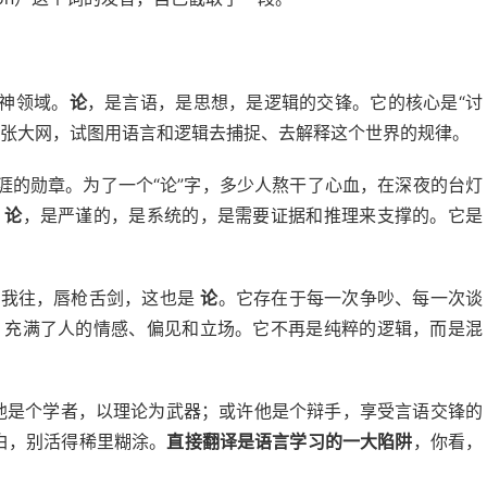
神领域。
论
，是言语，是思想，是逻辑的交锋。它的核心是“讨
张大网，试图用语言和逻辑去捕捉、去解释这个世界的规律。
涯的勋章。为了一个“论”字，多少人熬干了心血，在深夜的台灯
的
论
，是严谨的，是系统的，是需要证据和推理来支撑的。它是
来我往，唇枪舌剑，这也是
论
。它存在于每一次争吵、每一次谈
，充满了人的情感、偏见和立场。它不再是纯粹的逻辑，而是混
他是个学者，以理论为武器；或许他是个辩手，享受言语交锋的
白，别活得稀里糊涂。
直接翻译是语言学习的一大陷阱
，你看，