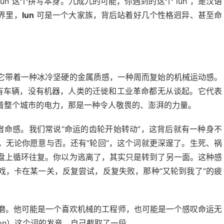
un”这个拼写本身。九成九的可能，你遇到的这个“lun”，是汉语
界里，
lun
可是一个大家族，背后站着好几个性格迥异、甚至命
它带着一种冰冷坚硬的金属质感，一种周而复始的机械运动感。
有车辆，没有机器，人类的迁徙和工业革命都无从谈起。它代表
着整个城市的电力，那是一种令人敬畏的、澎湃的力量。
命感。我们常说“命运的齿轮开始转动”，这背后就有一种身不
，无论你愿意与否。还有“轮回”，这个词就更深邃了。生死、祸
盘上循环往复。你以为逃离了，其实只是转到了另一面。这种感
戏，卡在某一关，反复尝试，反复失败，那种“又轮到我了”的疲
磨琢磨。他可能是一个喜欢机械的工程师，也可能是一个感叹命运无
don）这个词的发音，自己截取了一段。