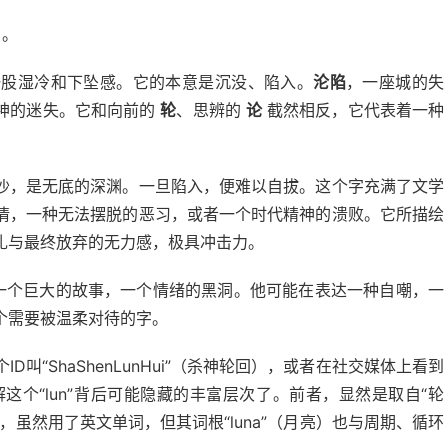
)
。
一股湿冷和下坠感。它的本意是沉没、陷入。
沦陷
，一座城的失
神的迷失。它和向前的
轮
、思辨的
论
截然相反，它代表着一种
沙，是无底的深渊。一旦陷入，便难以自拔。这个字充满了文学
情，一种无法摆脱的恶习，或者一个时代精神的溃败。它所描绘
扎与最终放弃的无力感，极具冲击力。
一个巨大的故事，一个情绪的黑洞。他可能在表达一种自嘲，一
个需要被温柔对待的字。
“ShaShenLunHui”（杀神轮回），或者在社交媒体上看到
地理解这个“lun”背后可能隐藏的丰富层次了。前者，显然是取自“轮
虽然用了英文单词，但其词根“luna”（月亮）也与周期、循环