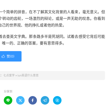
一个简单的拼音，在不了解其文化背景的人看来，毫无意义。但
个转动的齿轮，一场激烈的辩论，或是一声无助的叹息。你看到
自己的世界观、他的挣扎或者他的热爱。
着去查英文字典。那条路多半是死胡同。试着去感受它背后可能
、唯一的、正确的答案，要有意思得多。
赞(
0
)

载：
七点爱学
»
lun英语什么意思
分享到




