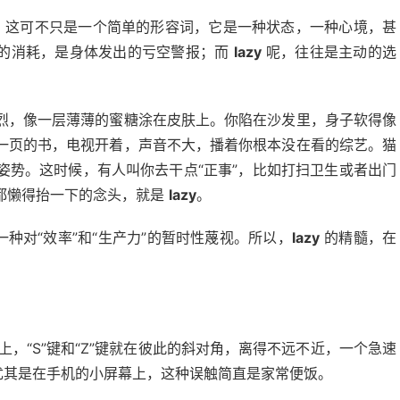
。这可不只是一个简单的形容词，它是一种状态，一种心境，甚
被动的消耗，是身体发出的亏空警报；而
lazy
呢，往往是主动的选
烈，像一层薄薄的蜜糖涂在皮肤上。你陷在沙发里，身子软得像
一页的书，电视开着，声音不大，播着你根本没在看的综艺。猫
姿势。这时候，有人叫你去干点“正事”，比如打扫卫生或者出门
都懒得抬一下的念头，就是
lazy
。
种对“效率”和“生产力”的暂时性蔑视。所以，
lazy
的精髓，在
上，“S”键和“Z”键就在彼此的斜对角，离得不远不近，一个急速
尤其是在手机的小屏幕上，这种误触简直是家常便饭。