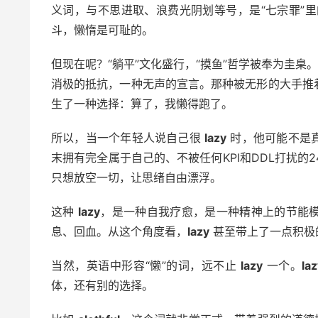
义词，与不思进取、浪费光阴划等号，是“七宗罪”里的
斗，懒惰是可耻的。
但现在呢？“躺平”文化盛行，“摸鱼”哲学被奉为圭臬
消极的抵抗，一种无声的宣言。那种被无形的大手推
生了一种选择：算了，我懒得跑了。
所以，当一个年轻人说自己很
lazy
时，他可能不是
末拥有完全属于自己的、不被任何KPI和DDL打扰的
只想放空一切，让思绪自由漂浮。
这种
lazy
，是一种自我疗愈，是一种精神上的节能
息、回血。从这个角度看，
lazy
甚至带上了一点积极
当然，英语中形容“懒”的词，远不止
lazy
一个。
la
体，还有别的选择。