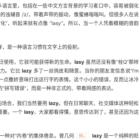
很多语言里，包括在一些中文方言背景的学习者口中，容易被弱化
清晰的浊辅音 /z/，带着声带的振动，像蜜蜂嗡嗡叫。但很多人在说
”，听起来就有点像 “lasy”。所以，当一个人凭着模糊的音韵
后”一样，是一种语言习惯在文字上的投射。
泛使用，它就可能获得新的生命。
lasy
虽然还没有像“栓Q”那样
潜力。它比
lazy
多了一丝俏皮和随意。当你的朋友发信息说“I’m
头、带着一点撒娇意味打出这行字的表情。这个小小的错误，反而让冰冷
“拼写错误”，而是一种非正式的、带着网感的表达。
的场合，我们当然要用
lazy
。但在日常聊天、社交媒体这种轻松
重要。一个
lasy
，大家都看得懂，意思传达到了，甚至还因为这
一种对“内卷”的集体倦怠。曾几何
lazy
是一个纯粹的贬
何，