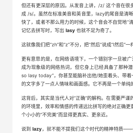
但还有更深层的原因。从发音上讲，/z/ 这个音在
成 /s/。虽然在标准美音和英音里，lazy的尾音是
快了，或者不那么用力的时候，这个音会不自觉地“清化
记忆去拼写时，写出
lasy
也就不足为奇了。
这就像我们把“zh”和“z”不分，把“然后”说成“l然
更有意思的是，在网络语境下，一个错别字一旦被广
成为现象级的网络热词，但它身上已经具备了那种
so lasy today”，你甚至能脑补出他/她歪着
的文字多了一点人情味和画面感。它不再是一个单纯的
这背后，其实是当代人对“正确”的解构。在需要严谨
的环境里，效率和情感的传递远比拼写的绝对正确更
个小小的“不完美”而显得更真实、更亲近。
说到
lazy
，就不能不提我们这个时代的精神特质——