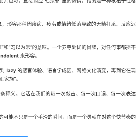
批判色彩，直接对应“七宗罪”里的懒惰，指的是一种根植于性格
怠，形容那种因疾病、疲劳或情绪低落导致的无精打采、反应迟
雅”和“习以为常”的意味。一个养尊处优的贵族，对任何事都提不
indolent
来形容。
聊到
lazy
的感官体验、语言学成因、网络文化演变，再到它在现
汇家族”。
条条释义。它活在我们的每一次敲击、每一次口误、每一次表达
的可能不只是一个手滑的瞬间，而是一个灵魂在对这个快节奏的