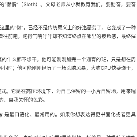
“懒惰”（Sloth）。父母老师从小就教育我们，要勤奋，要奋
。这里的“懒”，已经不是传统意义上的好逸恶劳了。它变成了一种
着往前跑，跑得气喘吁吁却不知道终点在哪里的疲惫感，最终催
真的什么都不想干。他可能刚刚加完一个通宵的班，只是想在周
24小时；他可能刚刚经历了一场头脑风暴，大脑CPU快要烧干，
模式。它是在高压环境下，为自己保留的一小片自留地，用来喘
的、自我关怀的色彩。
zy
是最口语化、最常用的。如果你想表达得更书面化或者更具