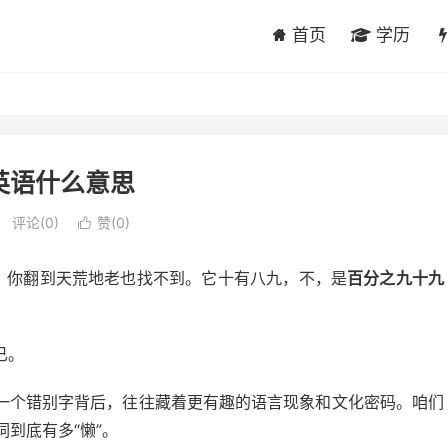
首页
学历
y英语什么意思
评论(0)
赞(
0
)

典里，你翻到天荒地老也找不到。它十有八九，不，是
百分之九十九
已。
一个错别字背后，往往藏着更有趣的语言现象和文化密码。咱们
词到底有多“懒”。