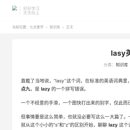
好好学习
天天向上
当前位置：
七点爱学
知识库
正文


las
分类：
知识库
直截了当地说，“lasy”这个词，在标准的英语词
点九
，是
lazy
的一个拼写错误。
一个不经意的手滑，一个图快打出来的别字，仅此而
但事情要是这么简单，也就没必要写这么一大篇了。
就从这个小小的“s”和“z”的区别开始，聊聊
lazy
这个