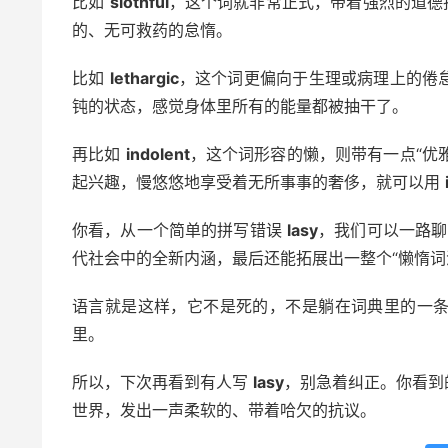
比如
slothful
，这个词就非常正式，带着强烈的道德
的、无可救药的怠惰。
比如
lethargic
，这个词更偏向于生理或病理上的倦
钝的状态，感觉身体里所有的能量都被抽干了。
再比如
indolent
，这个词形容的懒，则带有一点“优
起兴趣，慢悠悠地享受着无所事事的奢侈，就可以用
你看，从一个简单的拼写错误
lasy
，我们可以一路
代社会中的全新内涵，最后还能拓展出一整个“懒惰词
语言就是这样，它不是死的，不是躺在词典里的一
里。
所以，下次再看到有人写
lasy
，别急着纠正。你看到
世界，发出一声柔软的、带着哈欠的抗议。