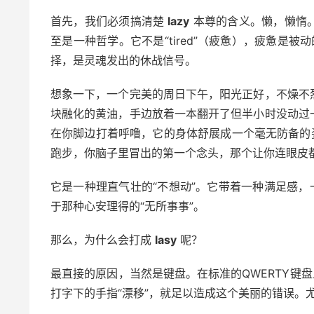
首先，我们必须搞清楚
lazy
本尊的含义。懒，懒惰
至是一种哲学。它不是“tired”（疲惫），疲惫是
择，是灵魂发出的休战信号。
想象一下，一个完美的周日下午，阳光正好，不燥不
块融化的黄油，手边放着一本翻开了但半小时没动过
在你脚边打着呼噜，它的身体舒展成一个毫无防备的
跑步，你脑子里冒出的第一个念头，那个让你连眼皮
它是一种理直气壮的“不想动”。它带着一种满足感，一
于那种心安理得的“无所事事”。
那么，为什么会打成
lasy
呢？
最直接的原因，当然是键盘。在标准的QWERTY键盘
打字下的手指“漂移”，就足以造成这个美丽的错误。