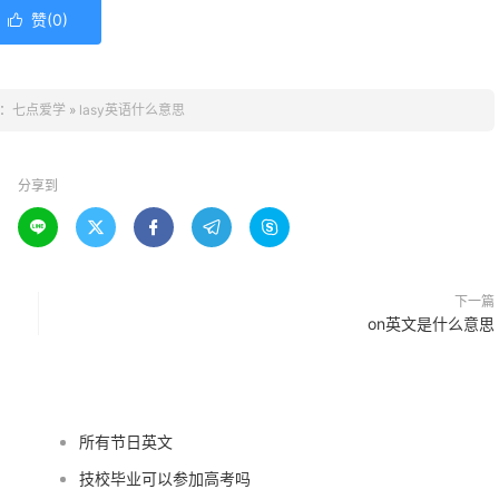
赞(
0
)

：
七点爱学
»
lasy英语什么意思
分享到





下一篇
on英文是什么意思
所有节日英文
技校毕业可以参加高考吗