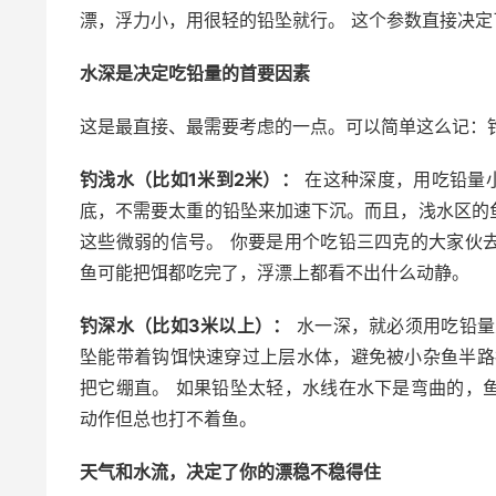
漂，浮力小，用很轻的铅坠就行。 这个参数直接决
水深是决定吃铅量的首要因素
这是最直接、最需要考虑的一点。可以简单这么记：
钓浅水（比如1米到2米）：
在这种深度，用吃铅量小的
底，不需要太重的铅坠来加速下沉。而且，浅水区的
这些微弱的信号。 你要是用个吃铅三四克的大家伙
鱼可能把饵都吃完了，浮漂上都看不出什么动静。
钓深水（比如3米以上）：
水一深，就必须用吃铅量大
坠能带着钩饵快速穿过上层水体，避免被小杂鱼半路
把它绷直。 如果铅坠太轻，水线在水下是弯曲的，
动作但总也打不着鱼。
天气和水流，决定了你的漂稳不稳得住