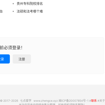
贵州专科院校排名
由
法硕和法考哪个难
前必须登录！
登录
注册
© 2017-2026
七点爱学
www.zhengce.xyz
闽ICP备20007854号-1
#
联系
#
关于
本站内容来自网络收集与整理，如有侵权请联系删除！