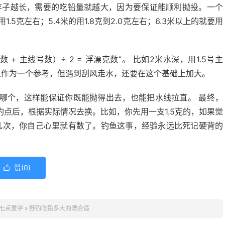
竿子越长，需要的吃铅量就越大，因为要保证能顺利抛投。一个
1.5克左右；5.4米的用1.8克到2.0克左右；6.3米以上的就要用
+ 主线号数）÷ 2 = 浮漂克数”。 比如2米水深，用1.5号主
。 这可以作为一个参考，但遇到刮风走水，还要在这个基础上加大。
哪个，这样能保证你既能抛得出去，也能把水线拉直。 最终，
点后，根据实际情况去换。比如，你先用一支1.5克的，如果觉
践几次，你自己心里就有数了。钓鱼这事，经验永远比死记硬背的
赞(
0
)

七点爱学
»
野钓吃铅多大的漂合适