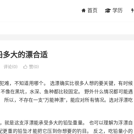
首页
学历
铅多大的漂合适
评论(0)
赞(
0
)

犯难，不知道用哪个。 选漂确实比很多人想的要关键，有时候
，不像在黑坑，水深、鱼种都比较固定。 野外什么情况都可能遇
 所以，不存在一支“万能神漂”，能应对所有情况。选对浮漂吃
。
，就是这支浮漂能承受多大的铅坠重量。 也可以理解为浮漂自
配更重的铅坠才能把它压到你想要的钓目。 反之，吃铅量小的