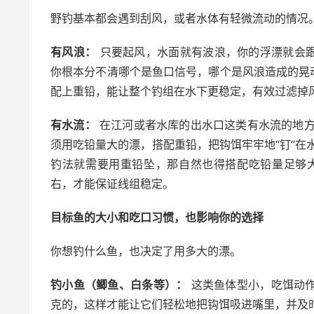
野钓基本都会遇到刮风，或者水体有轻微流动的情况
有风浪：
只要起风，水面就有波浪，你的浮漂就会
你根本分不清哪个是鱼口信号，哪个是风浪造成的晃动
配上重铅，能让整个钓组在水下更稳定，有效过滤掉
有水流：
在江河或者水库的出水口这类有水流的地方
须用吃铅量大的漂，搭配重铅，把钩饵牢牢地“钉”在
钓法就需要用重铅坠，那自然也得搭配吃铅量足够
右，才能保证线组稳定。
目标鱼的大小和吃口习惯，也影响你的选择
你想钓什么鱼，也决定了用多大的漂。
钓小鱼（鲫鱼、白条等）：
这类鱼体型小，吃饵动作也
克的，这样才能让它们轻松地把钩饵吸进嘴里，并及