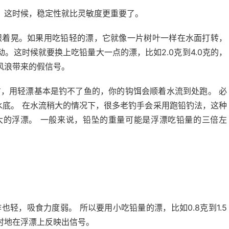
。这时候，稳定性就比灵敏度更重要了。
跟着晃。如果用吃铅轻的漂，它就像一片树叶一样在水面打转，
。这时候就要换上吃铅量大一点的漂，比如2.0克到4.0克的，
风浪带来的假信号。
，用轻漂基本是钓不了鱼的，你的钩饵会顺着水流到处跑。 必
水底。 在水流稍大的情况下，很多老钓手会采用跑铅钓法，这种
大的浮漂。 一般来说，铅坠的重量可能是浮漂吃铅量的三倍左
轻，吸食力度弱。 所以要用小吃铅量的漂，比如0.8克到1.5
时地在浮漂上反映出信号。