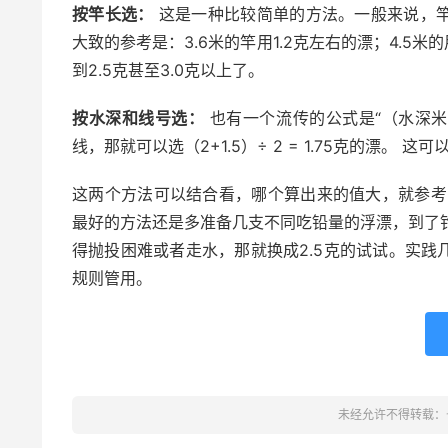
按竿长选：
这是一种比较简单的方法。一般来说，
大致的参考是：3.6米的竿用1.2克左右的漂；4.5米的用
到2.5克甚至3.0克以上了。
按水深和线号选：
也有一个流传的公式是“（水深米数 
线，那就可以选（2+1.5）÷ 2 = 1.75克的漂
这两个方法可以结合看，哪个算出来的值大，就参考
最好的方法还是多准备几支不同吃铅量的浮漂，到了钓
得抛投困难或者走水，那就换成2.5克的试试。实
规则管用。
未经允许不得转载：