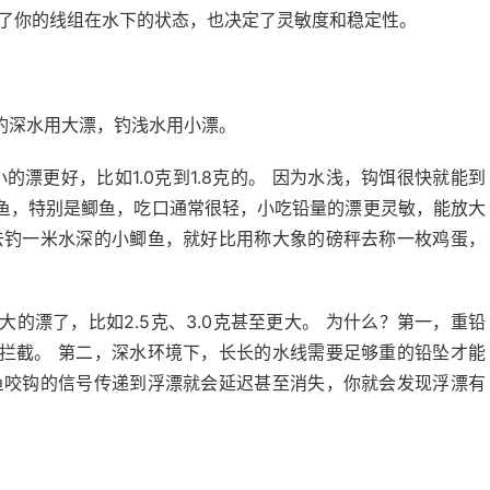
定了你的线组在水下的状态，也决定了灵敏度和稳定性。
钓深水用大漂，钓浅水用小漂。
漂更好，比如1.0克到1.8克的。 因为水浅，钩饵很快就能到
鱼，特别是鲫鱼，吃口通常很轻，小吃铅量的漂更灵敏，能放大
去钓一米水深的小鲫鱼，就好比用称大象的磅秤去称一枚鸡蛋，
的漂了，比如2.5克、3.0克甚至更大。 为什么？第一，重铅
拦截。 第二，深水环境下，长长的水线需要足够重的铅坠才能
鱼咬钩的信号传递到浮漂就会延迟甚至消失，你就会发现浮漂有