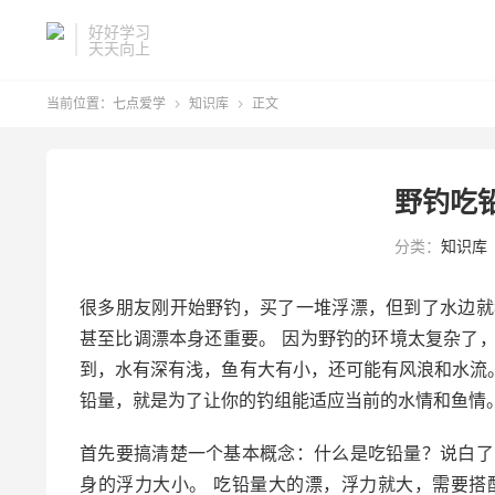
好好学习
天天向上
当前位置：
七点爱学
知识库
正文


野钓吃
分类：
知识库
很多朋友刚开始野钓，买了一堆浮漂，但到了水边就
甚至比调漂本身还重要。 因为野钓的环境太复杂了
到，水有深有浅，鱼有大有小，还可能有风浪和水流。
铅量，就是为了让你的钓组能适应当前的水情和鱼情
首先要搞清楚一个基本概念：什么是吃铅量？说白了
身的浮力大小。 吃铅量大的漂，浮力就大，需要搭