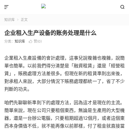


知识库
正文

企业租入生产设备的账务处理是什么
分类：
知识库
赞(
0
)

企業租入生產設備的會計處理，這事兒說複雜也複雜，說簡
單也簡單。以前我們得分清楚是「融資租賃」還是「經營租
賃」，賬務處理方法差很多。但現在新的租賃準則出來後，
對承租人來說，大部分情況下賬務處理都統一了，省了不少
判斷的功夫。
咱們先聊聊新準則下的處理方法，因為這才是現在的主流。
簡單來說，現在公司只要租個東西，無論是生產用的大型機
器，還是一台辦公電腦，只要租期超過12個月，或者這個東
西本身價值不低，就不能再像以前那樣，付了租金就直接當