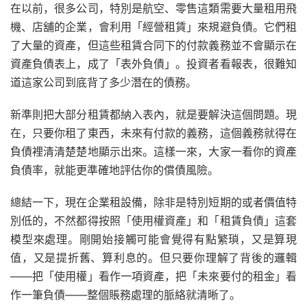
在以前，很多公司，特別是航空、零售這類需要大量租用飛
機、店舖的企業，會利用「經營租賃」來規避負債。它們租
了大量的資產，但這些租賃合同下的付款義務並不會顯示在
資產負債表上，成了「表外負債」。投資者看報表，很難知
道這家公司到底背了多少潛在的債務。
新準則把大部分租賃都納入表內，就是要解決這個問題。現
在，只要你租了東西，未來有付款的義務，這個義務就得在
負債裡清清楚楚地顯示出來。這樣一來，大家一看你的資產
負債率，就能更準確地評估你的償債風險。
總結一下，現在企業租設備，除非是特別短期的或者價值特
別低的，不然都得按照「使用權資產」和「租賃負債」這套
模型來處理。剛開始接觸可能會覺得有點繁瑣，又是算現
值，又是提折舊、算利息的。但只要你理解了背後的邏輯
——把「使用權」看作一項資產，把「未來要付的租金」看
作一筆負債——整個賬務處理的脈絡就清晰了。