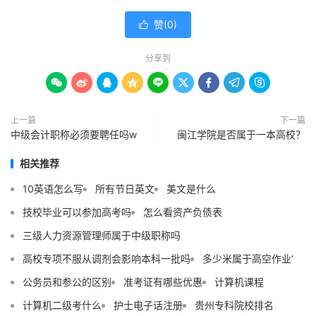
赞(
0
)

分享到









上一篇
下一篇
中级会计职称必须要聘任吗w
闽江学院是否属于一本高校？
相关推荐
10英语怎么写
所有节日英文
美文是什么
技校毕业可以参加高考吗
怎么看资产负债表
三级人力资源管理师属于中级职称吗
高校专项不服从调剂会影响本科一批吗
多少米属于高空作业‘
公务员和参公的区别
准考证有哪些优惠
计算机课程
计算机二级考什么
护士电子话注册
贵州专科院校排名