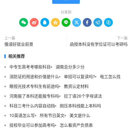
分享到









上一篇
下一篇
俄语好就业前景
函授本科没有学位证可以考研吗
相关推荐
中专生高考考哪些科目
湖南总分多少分
消防证的用途和价值是什么
单招可以复读吗?
电工怎么找
眼视光技术专科生有前途吗
教资认定材料
河南报了本科还能报专科吗
拉丁语26个字母读法
科目三考什么内容自动挡
刚压本科线能上本科吗
10英语怎么写
所有节日英文
美文是什么
技校毕业可以参加高考吗
怎么看资产负债表