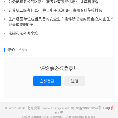
公务员和参公的区别
准考证有哪些优惠
计算机课程
计算机二级考什么
护士电子话注册
贵州专科院校排名
生产经营单位应当具备的安全生产条件所必需的资金投入,由生产
经营单位的()予
法硕和法考哪个难
评论
抢沙发
评论前必须登录！
立即登录
注册
© 2017-2026
七点爱学
www.zhengce.xyz
闽ICP备20007854号-1
#
联系
#
关于
本站内容来自网络收集与整理，如有侵权请联系删除！