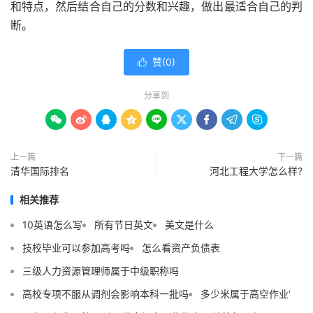
和特点，然后结合自己的分数和兴趣，做出最适合自己的判
断。
赞(
0
)

分享到









上一篇
下一篇
清华国际排名
河北工程大学怎么样?
相关推荐
10英语怎么写
所有节日英文
美文是什么
技校毕业可以参加高考吗
怎么看资产负债表
三级人力资源管理师属于中级职称吗
高校专项不服从调剂会影响本科一批吗
多少米属于高空作业‘