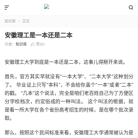


知识库
正文

安徽理工是一本还是二本
分类：
知识库
赞(
0
)

安徽理工大学到底是一本还是二本，这事儿得掰开来说。
首先，官方其实早就没有“一本大学”、“二本大学”这种划分
了。 毕业证上只写“本科”，不会给你盖个“一本”或者“二本”
的戳。 “几本”这个说法，完全是咱们老百姓自己为了方便区
分学校档次，约定俗成的一种叫法。 这个叫法的根据，就
是看一所大学在各个省份高考招生的时候，是在哪个批次录
取。
那么，按照这个民间标准来看，安徽理工大学通常被认为是