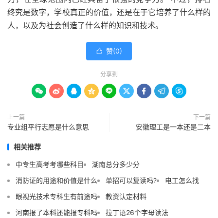
终究是数字，学校真正的价值，还是在于它培养了什么样的
人，以及为社会创造了什么样的知识和技术。
赞(
0
)

分享到









上一篇
下一篇
专业组平行志愿是什么意思
安徽理工是一本还是二本
相关推荐
中专生高考考哪些科目
湖南总分多少分
消防证的用途和价值是什么
单招可以复读吗?
电工怎么找
眼视光技术专科生有前途吗
教资认定材料
河南报了本科还能报专科吗
拉丁语26个字母读法