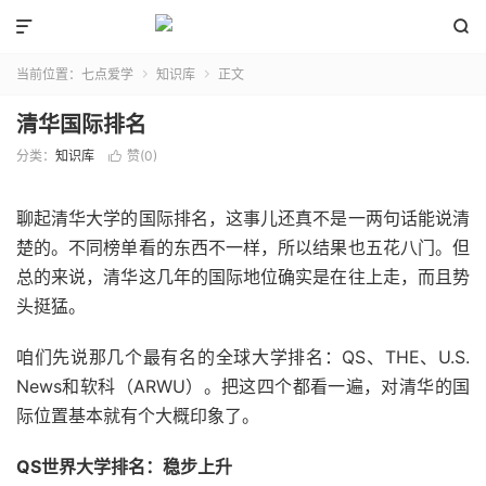


当前位置：
七点爱学
知识库
正文


清华国际排名
分类：
知识库
赞(
0
)

聊起清华大学的国际排名，这事儿还真不是一两句话能说清
楚的。不同榜单看的东西不一样，所以结果也五花八门。但
总的来说，清华这几年的国际地位确实是在往上走，而且势
头挺猛。
咱们先说那几个最有名的全球大学排名：QS、THE、U.S.
News和软科（ARWU）。把这四个都看一遍，对清华的国
际位置基本就有个大概印象了。
QS世界大学排名：稳步上升