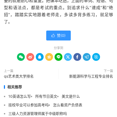
要的就是耐心和重复。把课本吃透，上面的单词、短语、句
型和语法点，都是考试的重点。别追求什么“速成”和“绝
招”，踏踏实实地跟着老师走，多读多背多练习，就足够
了。
赞(
0
)

分享到









上一篇
下一篇
qs艺术类大学排名
新能源科学与工程专业排名
相关推荐
10英语怎么写
所有节日英文
美文是什么
技校毕业可以参加高考吗
怎么看资产负债表
三级人力资源管理师属于中级职称吗