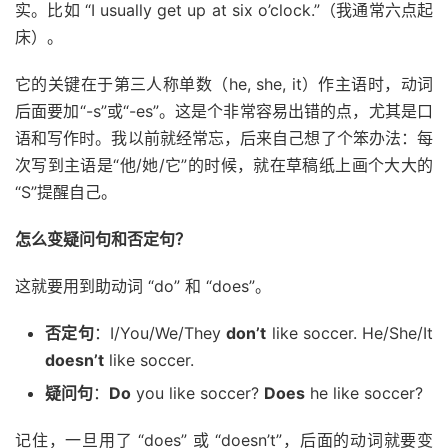
实。比如 “I usually get up at six o’clock.”（我通常六点起
床）。
它的关键在于第三人称单数（he, she, it）作主语时，动词
后面要加“-s”或“-es”。这是个非常容易出错的点，尤其是口
语和写作时。我以前就经常忘，后来自己想了个笨办法：每
次写到主语是“他/她/它”的时候，就在草稿纸上画个大大的
“S”提醒自己。
怎么变疑问句和否定句？
这就要用到助动词 “do” 和 “does”。
否定句
：I/You/We/They
don’t
like soccer. He/She/It
doesn’t
like soccer.
疑问句
：
Do
you like soccer?
Does
he like soccer?
记住，一旦用了 “does” 或 “doesn’t”，后面的动词就要变