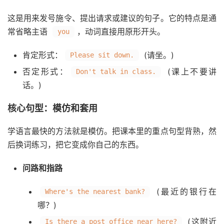
这是用来发号施令、提出请求或建议的句子。它的特点是通
常省略主语
，动词直接用原形开头。
you
肯定形式：
(请坐。)
Please sit down.
否定形式：
(课上不要讲
Don't talk in class.
话。)
核心句型：模仿和套用
学语言最快的方法就是模仿。把课本里的重点句型背熟，然
后换词练习，把它变成你自己的东西。
问路和指路
(最近的银行在
Where's the nearest bank?
哪？)
(这附近
Is there a post office near here?