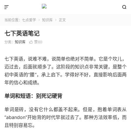


当前位置：
七点爱学
知识库
正文


七下英语笔记
分类：
知识库
赞(
0
)

七下英语，说难不难，说简单也绝对不简单。它是个坎儿，
迈过去，后面就顺多了。这阶段的知识点非常关键，是整个
初中英语的“腰”，承上启下。学得好不好，直接影响后面两
年的信心和成绩。
单词和短语：别死记硬背
单词是砖，没有它什么都盖不起来。但是，抱着单词表从
“abandon”开始背的时代早就过去了。那种方法效率低，而
且特别容易忘。