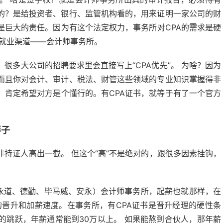
的？是给投资者、银行、监管机构看的，用来证明一家公司的财
是巨大的责任。因为有这个法定权力，事务所对CPA的需求是硬
个就业渠道——会计师事务所。
很多大公司的招聘要求里会直接写上“CPA优先”。 为啥？因为
，而且你对会计、审计、税法、财管这些领域的专业知识掌握得非
，肯定希望对方是个懂行的。有CPA证书，就等于有了一个官方
胖子
非持证人高出一截。 但这个“高”不是绝对的，跟很多因素挂钩，
华永道、德勤、毕马威、安永）会计师事务所，起薪也就那样，在
的晋升和加薪速度。在事务所，有CPA证书是晋升经理的硬性条
的跳跃，年薪通常能到30万以上。 如果能熬到合伙人，那年薪