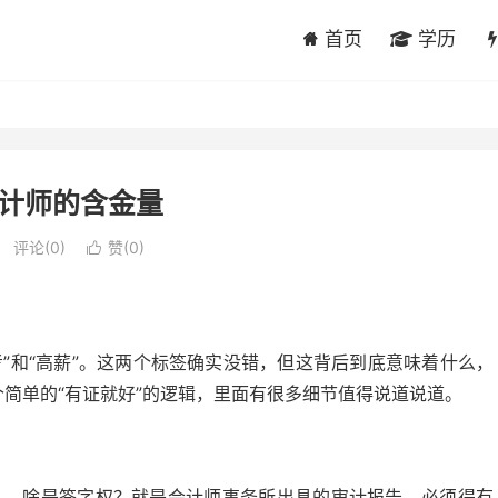
首页
学历
计师的含金量
评论(0)
赞(
0
)

考”和“高薪”。这两个标签确实没错，但这背后到底意味着什么，
个简单的“有证就好”的逻辑，里面有很多细节值得说道说道。
人。 啥是签字权？就是会计师事务所出具的审计报告，必须得有