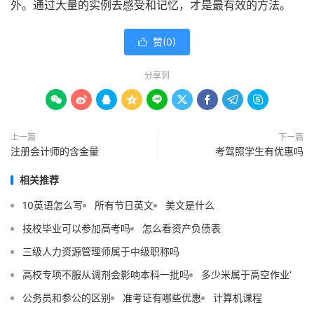
外。通过大量的实例去感受和记忆，才是最有效的方法。
赞(
0
)

分享到









上一篇
下一篇
注册会计师的含金量
考驾照学生有优惠吗
相关推荐
10英语怎么写
所有节日英文
美文是什么
技校毕业可以参加高考吗
怎么看资产负债表
三级人力资源管理师属于中级职称吗
高校专项不服从调剂会影响本科一批吗
多少米属于高空作业‘
公务员和参公的区别
准考证有哪些优惠
计算机课程