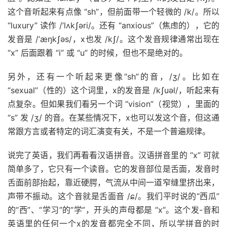
这个音听起来有点像 “sh”，但前面带一个轻微的 /k/。所以
“luxury” 读作 /’lʌkʃəri/。还有 “anxious”（焦虑的），它的
发音是 /’æŋkʃəs/，x也发 /kʃ/。这个发音规律通常出现在
“x” 后面跟着 “i” 或 “u” 的时候，但也不是绝对的。
另外，还有一个听起来更像“sh”的音，/ʒ/。比如在
“sexual”（性的）这个词里，x的发音是 /kʃuəl/，听起来有
点复杂。但如果我们看另一个词 “vision”（视觉），里面的
“s” 发 /ʒ/ 的音。在某些情况下，x也可以发这个音，但这通
常跟方言或者特定的词汇演变有关，不是一个普遍规律。
说完了英语，我们再看看汉语拼音。汉语拼音里的 “x” 可就
简单多了，它只有一个读音。它的发音部位是舌面，发音时
舌面前部抬起，靠近硬腭，气流从中间一道窄缝里挤出来，
声带不振动。这个音就是舌面音 /ɕ/。我们平时说的“西瓜”
的“西”、“学习”的“学”，开头的声母都是 “x”。这个发-音和
英语里的任何一个x的发音都完全不同，所以学拼音的时