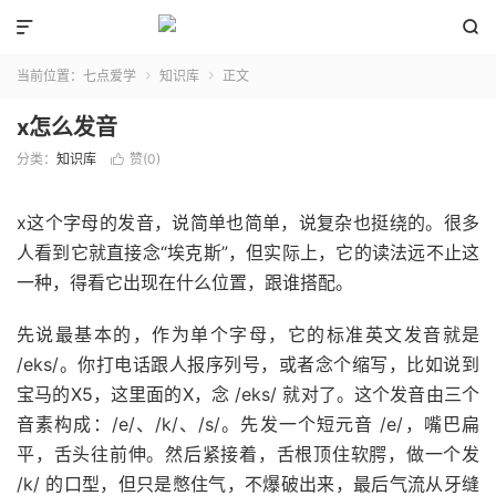


当前位置：
七点爱学
知识库
正文


x怎么发音
分类：
知识库
赞(
0
)

x这个字母的发音，说简单也简单，说复杂也挺绕的。很多
人看到它就直接念“埃克斯”，但实际上，它的读法远不止这
一种，得看它出现在什么位置，跟谁搭配。
先说最基本的，作为单个字母，它的标准英文发音就是
/eks/。你打电话跟人报序列号，或者念个缩写，比如说到
宝马的X5，这里面的X，念 /eks/ 就对了。这个发音由三个
音素构成：/e/、/k/、/s/。先发一个短元音 /e/，嘴巴扁
平，舌头往前伸。然后紧接着，舌根顶住软腭，做一个发
/k/ 的口型，但只是憋住气，不爆破出来，最后气流从牙缝