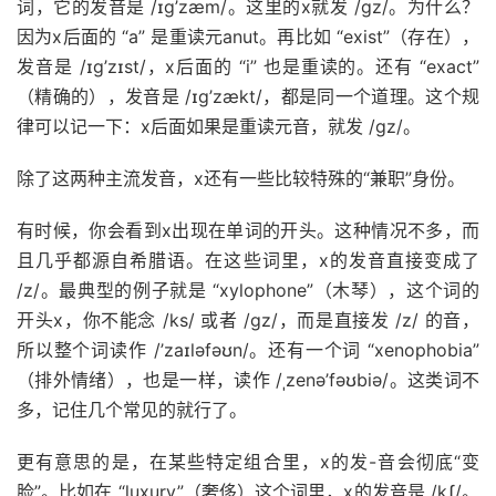
词，它的发音是 /ɪg’zæm/。这里的x就发 /gz/。为什么？
因为x后面的 “a” 是重读元anut。再比如 “exist”（存在），
发音是 /ɪg’zɪst/，x后面的 “i” 也是重读的。还有 “exact”
（精确的），发音是 /ɪg’zækt/，都是同一个道理。这个规
律可以记一下：x后面如果是重读元音，就发 /gz/。
除了这两种主流发音，x还有一些比较特殊的“兼职”身份。
有时候，你会看到x出现在单词的开头。这种情况不多，而
且几乎都源自希腊语。在这些词里，x的发音直接变成了
/z/。最典型的例子就是 “xylophone”（木琴），这个词的
开头x，你不能念 /ks/ 或者 /gz/，而是直接发 /z/ 的音，
所以整个词读作 /’zaɪləfəʊn/。还有一个词 “xenophobia”
（排外情绪），也是一样，读作 /ˌzenə’fəʊbiə/。这类词不
多，记住几个常见的就行了。
更有意思的是，在某些特定组合里，x的发-音会彻底“变
脸”。比如在 “luxury”（奢侈）这个词里，x的发音是 /kʃ/。