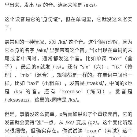
里出来，发出 /s/ 的音。连起来就是 /eks/。
这个读音是它的“身份证”，但在单词里，它就没这么老实
了。
最常见的一种情况，x发 /ks/ 这个音。这个很好理解，因为
它本身的名字 /eks/ 里就带着这个音。当x出现在单词的末
尾或者中间时，通常都发这个音。比如单词 “box”（盒
子），最后的x就发 /ks/。还有 “six”（六）、”fix”（修
理）、”mix”（混合），规律都是一样的。在单词中间也一
样，比如 “taxi”（出租车），发音是 /’tæksi/，中间的x也
是 /ks/ 的音。还有 “exercise”（练习），发音是
/’eksəsaɪz/，这里的x同样是 /ks/。
但是，事情没这么简单。x后面如果跟了个重读元音，它的
发音就会变得“浊”一点，从 /ks/ 变成 /gz/。这个变化听起
来很细微，但确实存在。你试试读 “exam”（考试）这个