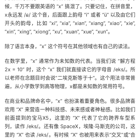
候，千万不要跟英语的 “x” 搞混了。只要记住，在拼音里，
x永远发 /ɕ/ 这个音，后面跟上韵母 “i” 或者 “ü” 以及由它们
开头的韵母，比如 “xi”, “xia”, “xian”, “xiang”, “xiao”, “xie”,
“xin”, “xing”, “xiong”, “xu”, “xuan”, “xue”, “xun”。
除了语言本身，”x” 这个符号在其他领域也有自己的读法。
在数学里，”x” 通常作为未知数的代表。当我们说 “解方程
2x = 10” 时，这个 “x” 我们就直接读它的字母音 /eks/。所
以老师在念题目时会说“二埃克斯等于十”。这个用法非常普
遍，从小学数学到高等物理，x都是未知数的常用符号。
在商业和品牌命名中，”x” 也扮演着重要角色。很多品牌喜
欢用 “X” 来营造一种科技感、未来感或者神秘感。比如我们
前面提到的宝马X5，这里的 “X” 代表了它的跨界车型系
列，读作 /eks/。还有像 SpaceX，埃隆·马斯克的公司，这
里的 “X” 也读 /eks/。有时候 “X” 也被用来表示“交叉”或“合