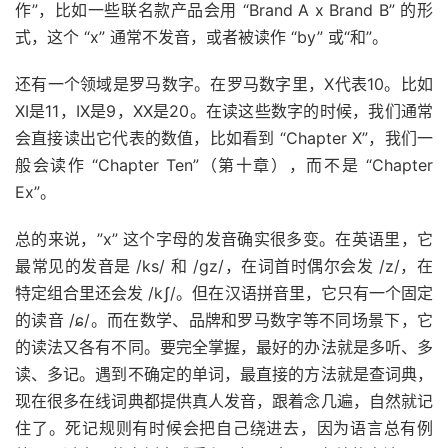
作”，比如一些联名款产品会用 “Brand A x Brand B” 的形
式，这个 “x” 通常不发音，或者被读作 “by” 或“和”。
还有一个领域是罗马数字。在罗马数字里，X代表10。比如
XI是11，IX是9，XX是20。在读这些数字的时候，我们通常
会直接读出它代表的数值，比如看到 “Chapter X”，我们一
般会读作 “Chapter Ten”（第十章），而不是 “Chapter
Ex”。
总的来说，”x” 这个字母的发音确实很多变。在英语里，它
最常见的发音是 /ks/ 和 /gz/，在词首时偶尔会发 /z/，在
特定组合里还会发 /kʃ/。但在汉语拼音里，它只有一个固定
的读音 /ɕ/。而在数学、品牌和罗马数字等不同场景下，它
的读法又各有不同。要完全掌握，最好的办法就是多听、多
读、多记。遇到不确定的单词，最直接的方法就是查词典，
现在很多在线词典都提供真人发音，跟着念几遍，自然就记
住了。死记规则有时候会把自己绕进去，因为语言总有例