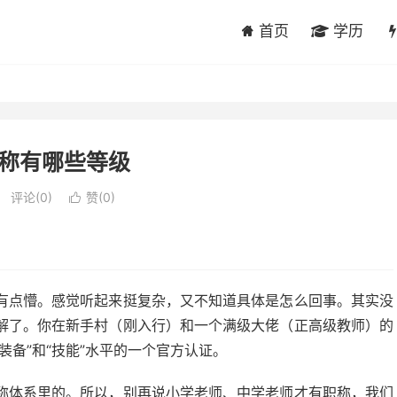
首页
学历
称有哪些等级
评论(0)
赞(
0
)

有点懵。感觉听起来挺复杂，又不知道具体是怎么回事。其实没
解了。你在新手村（刚入行）和一个满级大佬（正高级教师）的
装备”和“技能”水平的一个官方认证。
称体系里的。所以，别再说小学老师、中学老师才有职称，我们