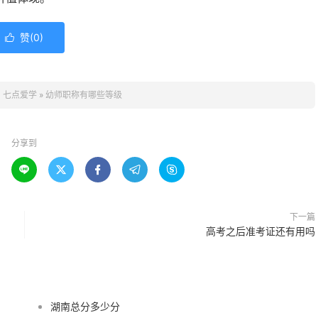
赞(
0
)

：
七点爱学
»
幼师职称有哪些等级
分享到





下一篇
高考之后准考证还有用吗
湖南总分多少分