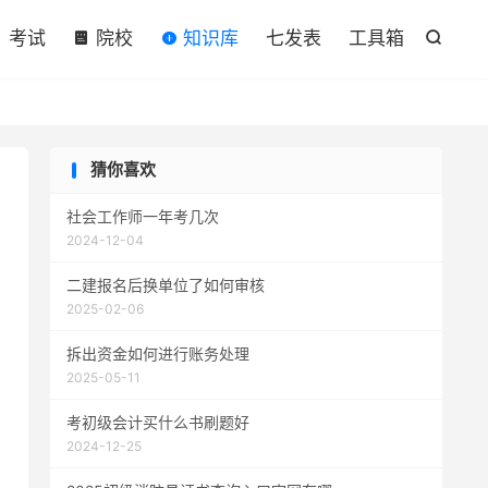

考试
院校
知识库
七发表
工具箱

猜你喜欢
社会工作师一年考几次
2024-12-04
二建报名后换单位了如何审核
2025-02-06
拆出资金如何进行账务处理
2025-05-11
考初级会计买什么书刷题好
2024-12-25