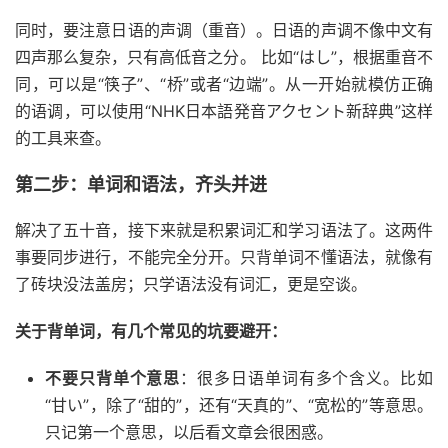
同时，要注意日语的声调（重音）。日语的声调不像中文有
四声那么复杂，只有高低音之分。 比如“はし”，根据重音不
同，可以是“筷子”、“桥”或者“边端”。从一开始就模仿正确
的语调，可以使用“NHK日本語発音アクセント新辞典”这样
的工具来查。
第二步：单词和语法，齐头并进
解决了五十音，接下来就是积累词汇和学习语法了。这两件
事要同步进行，不能完全分开。只背单词不懂语法，就像有
了砖块没法盖房；只学语法没有词汇，更是空谈。
关于背单词，有几个常见的坑要避开：
不要只背单个意思
：很多日语单词有多个含义。比如
“甘い”，除了“甜的”，还有“天真的”、“宽松的”等意思。
只记第一个意思，以后看文章会很困惑。