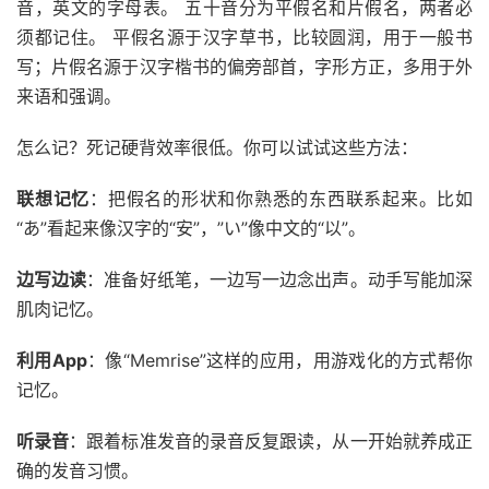
音，英文的字母表。 五十音分为平假名和片假名，两者必
须都记住。 平假名源于汉字草书，比较圆润，用于一般书
写；片假名源于汉字楷书的偏旁部首，字形方正，多用于外
来语和强调。
怎么记？死记硬背效率很低。你可以试试这些方法：
联想记忆
：把假名的形状和你熟悉的东西联系起来。比如
“あ”看起来像汉字的“安”，”い”像中文的“以”。
边写边读
：准备好纸笔，一边写一边念出声。动手写能加深
肌肉记忆。
利用App
：像“Memrise”这样的应用，用游戏化的方式帮你
记忆。
听录音
：跟着标准发音的录音反复跟读，从一开始就养成正
确的发音习惯。