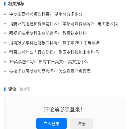
相关推荐
中专生高考考哪些科目
湖南总分多少分
消防证的用途和价值是什么
单招可以复读吗?
电工怎么找
眼视光技术专科生有前途吗
教资认定材料
河南报了本科还能报专科吗
拉丁语26个字母读法
科目三考什么内容自动挡
刚压本科线能上本科吗
10英语怎么写
所有节日英文
美文是什么
技校毕业可以参加高考吗
怎么看资产负债表
评论
抢沙发
评论前必须登录！
立即登录
注册