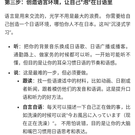
第三步：创造语言环境，让自己“泡”在日语里
语言是用来交流的，光学不用是最大的浪费。 你需要给自
己创造一个日语环境，哪怕你人不在日本。这叫“沉浸式学
习”。
听
：把你的背景音乐换成日语歌、日语广播或播客。
通勤路上、做家务的时候都可以听。一开始可能听不
懂，但目的是让你的耳朵习惯日语的节奏和语感。
说
：这是最难的一步，但必须要做。
跟读
：找一些语速适中的材料，比如动画、日剧或
者新闻，跟着模仿他们的发音和语调。这是提升口
语和听力的好方法。
自言自语
：每天可以描述一下自己正在做的事，比
如洗澡的时候可以说“今お風呂に入っています（现
在正在洗澡）”。 不用怕说错，目的是让你的大脑
和嘴巴习惯用日语思考和表达。