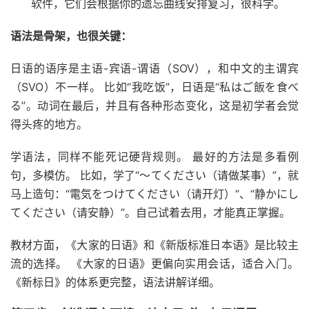
软件，它们会根据你的遗忘曲线安排复习，很科学。
语法是骨架，也很关键：
日语的语序是主语-宾语-谓语（SOV），和中文的主谓宾
（SVO）不一样。 比如“我吃饭”，日语是“私はご飯を食べ
る”。动词在最后，并且有各种形态变化，这是初学者会觉
得头疼的地方。
学语法，同样不能死记硬背规则。 最好的方法是多看例
句，多模仿。 比如，学了“～てください（请做某事）”，就
马上造句：“電気をつけてください（请开灯）”、“静かにし
てください（请安静）”。自己试着去用，才能真正掌握。
教材方面，《大家的日语》和《新版标准日本语》是比较主
流的选择。 《大家的日语》更偏向实用会话，适合入门。
《新标日》的体系更完整，语法讲解详细。