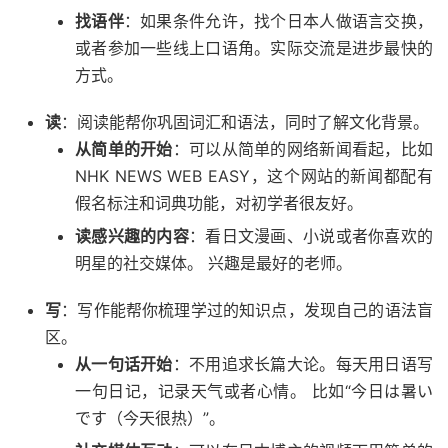
找语伴
：如果条件允许，找个日本人做语言交换，
或者参加一些线上口语角。实际交流是进步最快的
方式。
读
：阅读能帮你巩固词汇和语法，同时了解文化背景。
从简单的开始
：可以从简单的网络新闻看起，比如
NHK NEWS WEB EASY，这个网站的新闻都配有
假名标注和词典功能，对初学者很友好。
读感兴趣的内容
：看日文漫画、小说或者你喜欢的
明星的社交媒体。 兴趣是最好的老师。
写
：写作能帮你梳理学过的知识点，发现自己的语法盲
区。
从一句话开始
：不用追求长篇大论。每天用日语写
一句日记，记录天气或者心情。 比如“今日は暑い
です（今天很热）”。