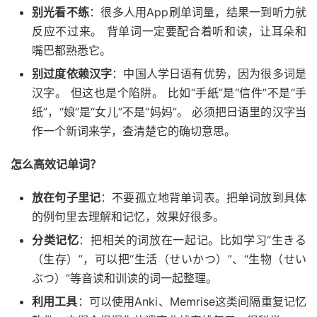
别光看不练
：很多人用App刷单词量，结果一到听力就
反应不过来。 背单词一定要配合着听和读，让耳朵和
嘴巴都熟悉它。
别过度依赖汉字
：中国人学日语有优势，因为很多词是
汉字。 但这也是个陷阱。 比如“手紙”是“信件”不是“手
纸”，“娘”是“女儿”不是“妈妈”。 必须把日语里的汉字当
作一个新词来学，查清楚它的确切意思。
怎么高效记单词？
放在句子里记
：不要孤立地背单词表。把单词放到具体
的例句里去理解和记忆，效果好很多。
分类记忆
：把相关的词放在一起记。比如学习“生きる
（生存）”，可以把“生活（せいかつ）”、“生物（せい
ぶつ）”等音读和训读的词一起整理。
利用工具
：可以使用Anki、Memrise这类间隔重复记忆