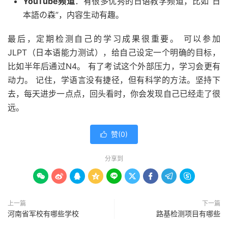
YouTube频道
：有很多优秀的日语教学频道，比如“日
本語の森”，内容生动有趣。
最后，定期检测自己的学习成果很重要。 可以参加
JLPT（日本语能力测试），给自己设定一个明确的目标，
比如半年后通过N4。 有了考试这个外部压力，学习会更有
动力。 记住，学语言没有捷径，但有科学的方法。坚持下
去，每天进步一点点，回头看时，你会发现自己已经走了很
远。
赞(
0
)

分享到









上一篇
下一篇
河南省军校有哪些学校
路基检测项目有哪些