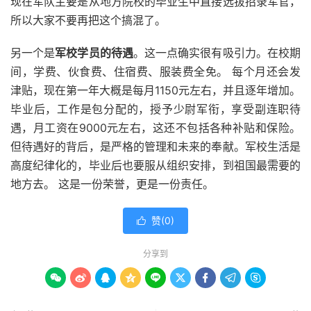
现在军队主要是从地方院校的毕业生中直接选拔招录军官，
所以大家不要再把这个搞混了。
另一个是
军校学员的待遇
。这一点确实很有吸引力。在校期
间，学费、伙食费、住宿费、服装费全免。 每个月还会发
津贴，现在第一年大概是每月1150元左右，并且逐年增加。
毕业后，工作是包分配的，授予少尉军衔，享受副连职待
遇，月工资在9000元左右，这还不包括各种补贴和保险。
但待遇好的背后，是严格的管理和未来的奉献。军校生活是
高度纪律化的，毕业后也要服从组织安排，到祖国最需要的
地方去。 这是一份荣誉，更是一份责任。
赞(
0
)

分享到








