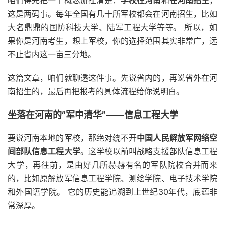
咱们得先把一个概念掰扯清楚：
学校在河南
和
在河南招生
，
这是两码事。每年全国有几十所军校都会在河南招生，比如
大名鼎鼎的国防科技大学、陆军工程大学等等。 所以，如
果你是河南考生，想上军校，你的选择范围其实非常广，远
不止省内这一亩三分地。
这篇文章，咱们就聊透这件事。先说省内的，再说省外在河
南招生的，最后再把报考的具体流程给你说明白。
坐落在河南的“军中清华”——信息工程大学
要说河南本地的军校，那绝对绕不开
中国人民解放军网络空
间部队信息工程大学
。这学校以前叫战略支援部队信息工程
大学，再往前，是由好几所赫赫有名的军队院校合并而来
的，比如原解放军信息工程学院、测绘学院、电子技术学院
和外国语学院。 它的历史能追溯到上世纪30年代，底蕴非
常深厚。