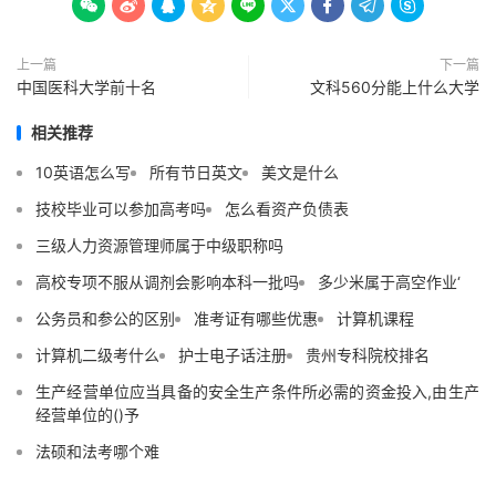









上一篇
下一篇
中国医科大学前十名
文科560分能上什么大学
相关推荐
10英语怎么写
所有节日英文
美文是什么
技校毕业可以参加高考吗
怎么看资产负债表
三级人力资源管理师属于中级职称吗
高校专项不服从调剂会影响本科一批吗
多少米属于高空作业‘
公务员和参公的区别
准考证有哪些优惠
计算机课程
计算机二级考什么
护士电子话注册
贵州专科院校排名
生产经营单位应当具备的安全生产条件所必需的资金投入,由生产
经营单位的()予
法硕和法考哪个难