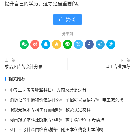
提升自己的学历，这才是最重要的。
赞(
0
)

分享到









上一篇
下一篇
成品入库的会计分录
理工专业推荐
相关推荐
中专生高考考哪些科目
湖南总分多少分
消防证的用途和价值是什么
单招可以复读吗?
电工怎么找
眼视光技术专科生有前途吗
教资认定材料
河南报了本科还能报专科吗
拉丁语26个字母读法
科目三考什么内容自动挡
刚压本科线能上本科吗