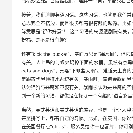
的精妙之处。它提醒我们，理解一个词，不能只看它
接着，我们聊聊英语习语。这些习语，也就是我们常说的
意思完全不搭边，而且很多都有很有趣的起源。比如“bre
际意思是“祝你好运”！ 这个习语的来源跟剧院有关
祝福。是不是很有趣？
还有“kick the bucket”，字面意思是“踢水
有关，人上吊的时候会踢掉下面的水桶。虽然有点黑暗，
cats and dogs”，形容“下倾盆大雨”。 难
是跟古代屋顶排水系统有关，暴雨时，猫狗会躲到屋
认为猫狗与恶魔和巫婆有关，暴雨被认为是恶魔的产
到一个新的习语，都像是在探寻一个有趣的“语言彩蛋
当然，英式英语和美式英语的差异，也是一个让人津
甚至拼写上，都有自己的习惯。比如，在英国，你说“chi
在美国餐厅点“chips”，服务员给你一包薯片，你可别惊讶