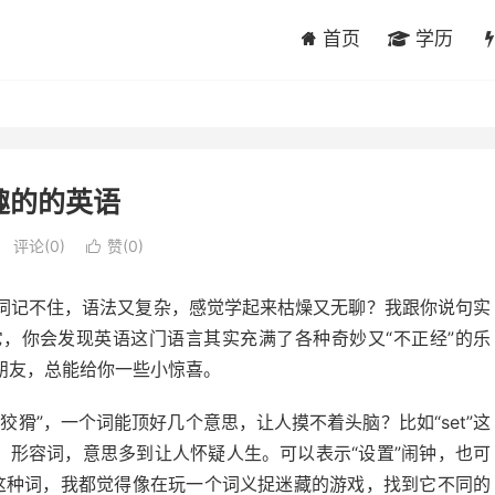
首页
学历
趣的的英语
评论(0)
赞(
0
)

词记不住，语法又复杂，感觉学起来枯燥又无聊？我跟你说句实
，你会发现英语这门语言其实充满了各种奇妙又“不正经”的乐
朋友，总能给你一些小惊喜。
猾”，一个词能顶好几个意思，让人摸不着头脑？比如“set”这
、形容词，意思多到让人怀疑人生。可以表示“设置”闹钟，也可
到这种词，我都觉得像在玩一个词义捉迷藏的游戏，找到它不同的