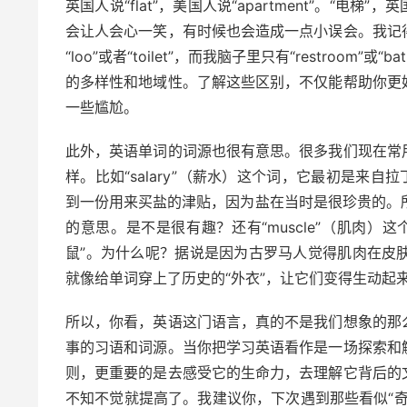
英国人说“flat”，美国人说“apartment”。“电梯”，
会让人会心一笑，有时候也会造成一点小误会。我记
“loo”或者“toilet”，而我脑子里只有“restroo
的多样性和地域性。了解这些区别，不仅能帮助你更
一些尴尬。
此外，英语单词的词源也很有意思。很多我们现在常
样。比如“salary”（薪水）这个词，它最初是来自拉丁
到一份用来买盐的津贴，因为盐在当时是很珍贵的。所以，
的意思。是不是很有趣？还有“muscle”（肌肉）这个
鼠”。为什么呢？据说是因为古罗马人觉得肌肉在皮
就像给单词穿上了历史的“外衣”，让它们变得生动起
所以，你看，英语这门语言，真的不是我们想象的那
事的习语和词源。当你把学习英语看作是一场探索和
则，更重要的是去感受它的生命力，去理解它背后的
不知不觉就提高了。我建议你，下次遇到那些看似“