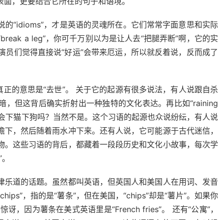
表面，更要结合它所在的句子和语境。
“idioms”，才是英语的灵魂所在。它们常常字面意思和实际
ak a leg”，你可千万别以为是让人去“把腿弄断”啊，它的实
，演员们觉得直接说“好运”会带来厄运，所以就反着说，反而成了
桶”，但它真正的意思是“去世”。 关于它的起源有很多说法，有人说跟自杀
但这背后确实折射出一种独特的文化表达。再比如“raining
道天上真的会下猫下狗吗？当然不是。这个习语的起源也众说纷纭，有人说
檐下，然后随着雨水冲下来。还有人说，它可能源于古代迷信，
物。这些习语的背后，都藏着一段段历史和文化小故事，每次学
”。
津乐道的话题。虽然都叫英语，但英国人和美国人在用词、发音
ps”，指的是“薯条”，但在美国，“chips”却是“薯片”。如果你
，因为薯条在美式英语里是“French fries”。 还有“公寓”，