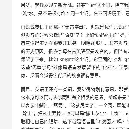
用法，就像发现了新大陆。还有“run”这个词，除了
“流”水。是不是很有趣？同一个词，在不同语境里，
再说说英语里的那些“无声字母”，也就是我们常说的“si
但发音的时候它就是“隐身”了？比如“knife”里的“k”，“d
简直觉得英语在跟我开玩笑。明明在那儿，却不发音
的历史原因。很多字母在古英语里是发音的，但随着
保留了下来。比如“knight”这个词，它里面的“k”
这些“无声字母”就像是语言发展留下的“化石”，
你，反而会觉得它背后的故事很有意思。
而且，英语里还有一类词，我觉得特别有意思，那就是“
它本身可以同时表示两种完全相反的意思。听起来是不是很玄
以表示“制裁”、“惩罚”。 这就厉害了！一个词，既能说
“除尘”，把灰尘弄掉，也可以是“撒上灰尘”，比如“dust t
敢相信自己的眼睛，这不就是语言里的“双面人”吗