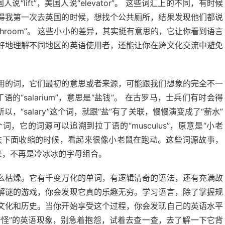
英国人说“lift”，美国人说“elevator”。 这些词汇上的不同，有时候
得我第一次去英国的时候，想找个公共厕所，结果发现他们都说
m”或“bathroom”。 这些小小的差异，其实挺有意思的，它让你看到语言
好地理解不同地区的英语使用者，还能让你在跨文化交流中避免
用的词，它们最初的意思或者来源，可能跟我们想象的完全不一
语的“salarium”，意思是“盐钱”。 在古罗马，士兵们有时会得
“salary”这个词，就跟“盐”有了关联，慢慢演变成了“薪水”
词，它的词源可以追溯到拉丁语的“musculus”，原意是“小老
肤下面收缩的时候，看起来很像小老鼠在跑动。这些词源故事，
来，不再是冷冰冰的字母组合。
么枯燥。它有千变万化的单词，有逻辑清奇的语法，还有充满故
解谜的游戏，你会发现它真的乐趣无穷。学习语言，除了掌握规
文化和历史。当你开始享受这个过程，你会发现自己的英语水平
奇怪”的英语现象，别急着抱怨，试着去查一查，去了解一下它背