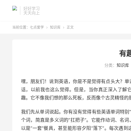
好好学习
天天向上
当前位置：
七点爱学
知识库
正文


有
分类：
知识库
嘿，朋友们！说到英语，你是不是觉得有点头大？单
话，以前我也这么觉得。但是，当你真正深入了解它
趣。它不像我们想的那么死板，反而像个古灵精怪的
我们先从单词说起。你有没有觉得有些英语单词特别“狡
个词，简直是多义词的“扛把子”。它能作动词、名词
以是“一套”餐具，甚至能形容夕阳“落下”。每次遇