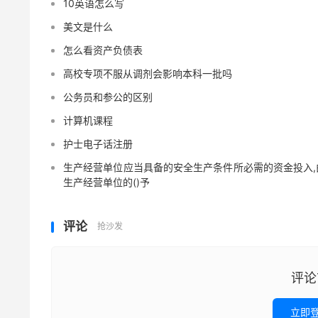
10英语怎么写
美文是什么
怎么看资产负债表
高校专项不服从调剂会影响本科一批吗
公务员和参公的区别
计算机课程
护士电子话注册
生产经营单位应当具备的安全生产条件所必需的资金投入,
生产经营单位的()予
评论
抢沙发
评论
立即