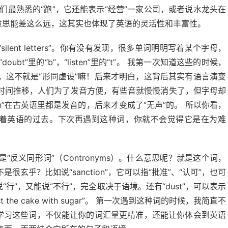
我们最熟悉的“跑”，它还能表示“经营”一家公司，或者说水龙头在
意思能差这么远，这其实也体现了英语的灵活性和丰富性。
lent letters”。你有没有发现，很多单词明明写着某个字母，
oubt”里的“b”，“listen”里的“t”。 我第一次知道这些的时候，
，这不就是“形同虚设”嘛！后来才明白，这背后其实有语言演变
时间推移，人们为了发音方便，有些音就慢慢消失了，但字母却
和“gh”在古英语里都是发音的，后来才变成了“无声”的。 所以你看，
记录着英语的过去。下次再遇到这种词，你就不会觉得它是在为难
反义同形词”（Contronyms）。什么意思呢？就是这个词，
乎？比如说“sanction”，它可以指“批准”、“认可”，也可
“行”，又能说“不行”，完全取决于语境。还有“dust”，可以表示
he cake with sugar”。 第一次遇到这种词的时候，我简直不
？学习这些词，不仅能让你的词汇量更精准，还能让你体会到英语