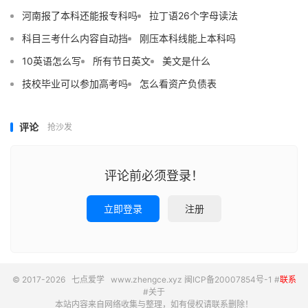
河南报了本科还能报专科吗
拉丁语26个字母读法
科目三考什么内容自动挡
刚压本科线能上本科吗
10英语怎么写
所有节日英文
美文是什么
技校毕业可以参加高考吗
怎么看资产负债表
评论
抢沙发
评论前必须登录！
立即登录
注册
© 2017-2026
七点爱学
www.zhengce.xyz
闽ICP备20007854号-1
#
联系
#
关于
本站内容来自网络收集与整理，如有侵权请联系删除！