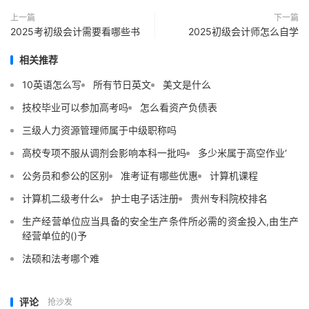
上一篇
下一篇
2025考初级会计需要看哪些书
2025初级会计师怎么自学
相关推荐
10英语怎么写
所有节日英文
美文是什么
技校毕业可以参加高考吗
怎么看资产负债表
三级人力资源管理师属于中级职称吗
高校专项不服从调剂会影响本科一批吗
多少米属于高空作业‘
公务员和参公的区别
准考证有哪些优惠
计算机课程
计算机二级考什么
护士电子话注册
贵州专科院校排名
生产经营单位应当具备的安全生产条件所必需的资金投入,由生产
经营单位的()予
法硕和法考哪个难
评论
抢沙发