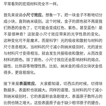
平常看到的宏观材料完全不一样。
首先来说说
小尺寸效应
。想象一下，把一块金子不断地切分
成小块，直到纳米级别。这个时候，金子的颜色就不再是我
们熟悉的金色了，它可能会变成红色、紫色，甚至蓝色！是
不是很神奇？这就是小尺寸效应带来的光学性质的变化。
这种变化可不是魔术，而是科学！光的吸收和散射与材料的
尺寸息息相关。当材料的尺寸减小到纳米级别时，光的波长
与材料尺寸变得相当，就会发生共振吸收和散射，从而改变
材料的颜色。除了颜色，小尺寸效应还会影响材料的熔点、
磁性、比热容等物理性质。比如，纳米金的熔点比块状金低
得多，更容易熔化。
接下来是
表面效应
。 大家都知道，切西瓜的时候，切得块
数越多，表面积也就越大。同样的道理，当材料的尺寸减小
到纳米级别时，它的表面积会急剧增大，表面原子数所占的
比例也随之增大。这些表面原子由于缺少相邻原子的键合，