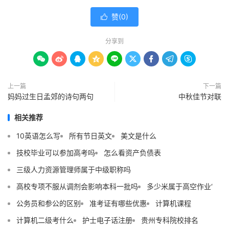
赞(
0
)

分享到









上一篇
下一篇
妈妈过生日孟郊的诗句两句
中秋佳节对联
相关推荐
10英语怎么写
所有节日英文
美文是什么
技校毕业可以参加高考吗
怎么看资产负债表
三级人力资源管理师属于中级职称吗
高校专项不服从调剂会影响本科一批吗
多少米属于高空作业‘
公务员和参公的区别
准考证有哪些优惠
计算机课程
计算机二级考什么
护士电子话注册
贵州专科院校排名